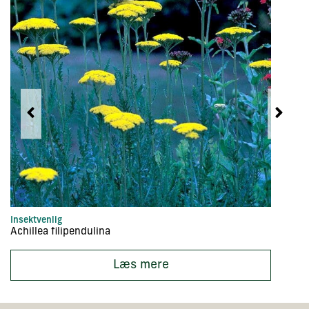
Insektvenlig
Bu
Achillea filipendulina
A
Læs mere