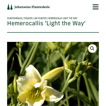
Hop
til
indholdet
PLANTEKATALOG
/
STAUDER
/
LAR-PLANTER
/
HEMEROCALLIS ‘LIGHT THE WAY’
Hemerocallis ‘Light the Way’