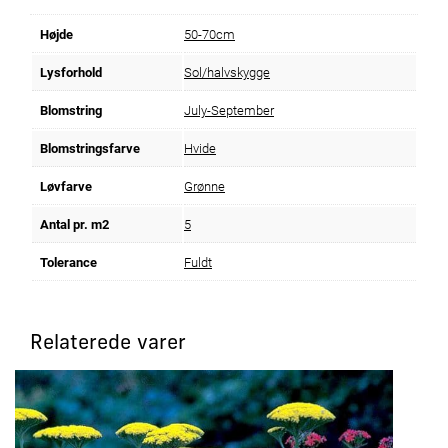
Højde
50-70cm
Lysforhold
Sol/halvskygge
Blomstring
July-September
Blomstringsfarve
Hvide
Løvfarve
Grønne
Antal pr. m2
5
Tolerance
Fuldt
Relaterede varer