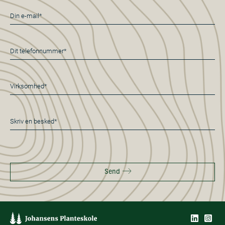
E-
mail
*
Telefon
*
Virksomhed*
*
Besked
*
Send