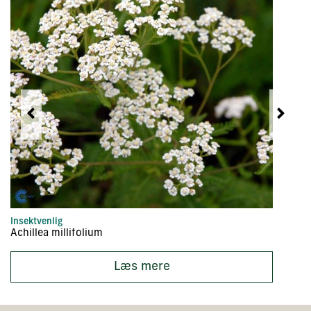
Insektvenlig
In
Achillea millifolium
Ac
Læs mere