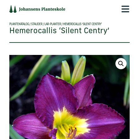
Hop
til
indholdet
PLANTEKATALOG
/
STAUDER
/
LAR-PLANTER
/
HEMEROCALLIS ‘SILENT CENTRY’
Hemerocallis ‘Silent Centry’