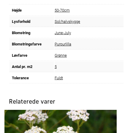
Højde
50-70cm
Lysforhold
Sol/halvskygge
Blomstring
June-July
Blomstringsfarve
Purpurlilla
Løvfarve
Grønne
Antal pr. m2
5
Tolerance
Fuldt
Relaterede varer