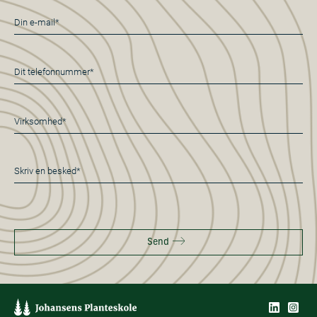
E-
mail
*
Telefon
*
Virksomhed*
*
Besked
*
Send