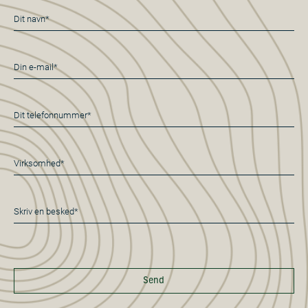
Navn
*
E-
mail
*
Telefon
*
Virksomhed*
*
Besked
*
Send