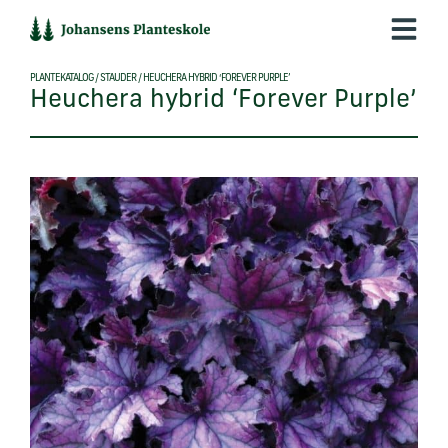
Hop
til
indholdet
PLANTEKATALOG
/
STAUDER
/
HEUCHERA HYBRID ‘FOREVER PURPLE’
Heuchera hybrid ‘Forever Purple’