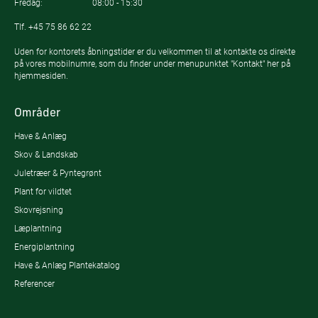
Fredag:
08:00 - 15:30
Tlf.
+45 75 86 62 22
Uden for kontorets åbningstider er du velkommen til at kontakte os direkte
på vores mobilnumre, som du finder under menupunktet "Kontakt" her på
hjemmesiden.
Områder
Have & Anlæg
Skov & Landskab
Juletræer & Pyntegrønt
Plant for vildtet
Skovrejsning
Læplantning
Energiplantning
Have & Anlæg Plantekatalog
Referencer