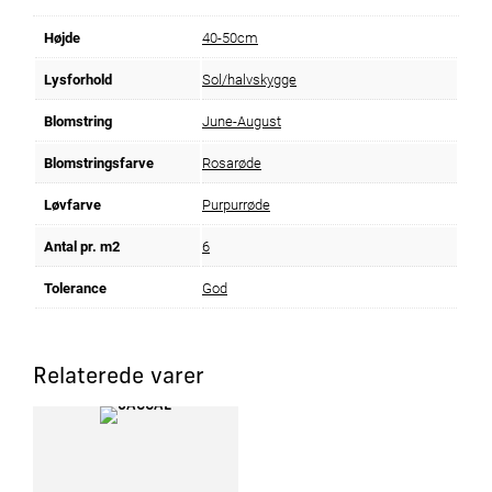
Højde
40-50cm
Lysforhold
Sol/halvskygge
Blomstring
June-August
Blomstringsfarve
Rosarøde
Løvfarve
Purpurrøde
Antal pr. m2
6
Tolerance
God
Relaterede varer