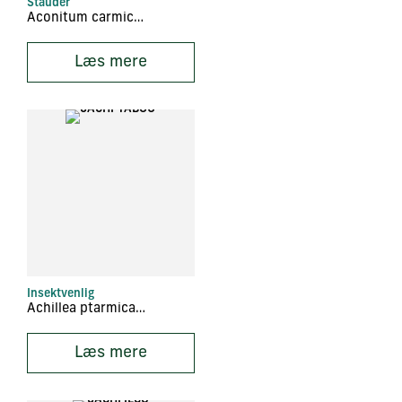
Stauder
Aconitum carmichaelii
Læs mere
Insektvenlig
Achillea ptarmica ‘Boule de Neige’
Læs mere