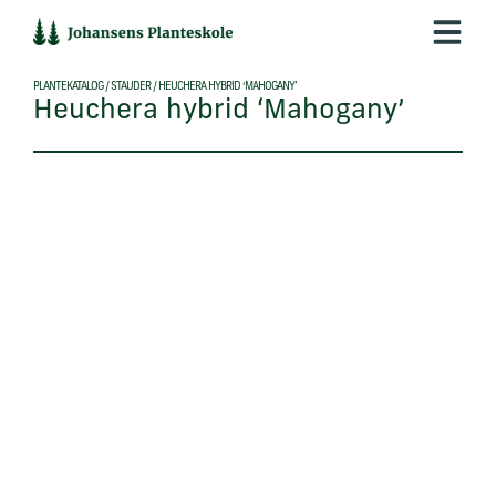
Hop
til
indholdet
PLANTEKATALOG
/
STAUDER
/
HEUCHERA HYBRID ‘MAHOGANY’
Heuchera hybrid ‘Mahogany’