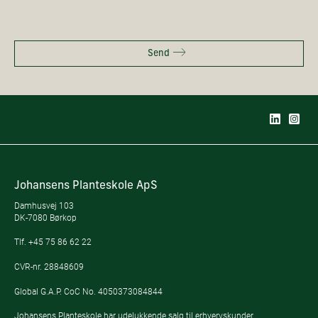
Send
Johansens Planteskole ApS
Damhusvej 103
DK-7080 Børkop
Tlf.
+45 75 86 62 22
CVR-nr. 28848609
Global G.A.P. CoC No. 4050373084844
Johansens Planteskole har udelukkende salg til erhvervskunder.