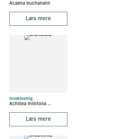
Acaena buchananii
Læs mere
Insektvenlig
Achillea millifolia ‘Red Velvet’
Læs mere