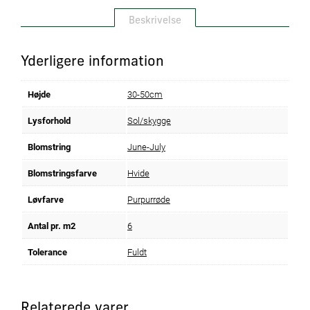
Beskrivelse
Yderligere information
Højde
30-50cm
Lysforhold
Sol/skygge
Blomstring
June-July
Blomstringsfarve
Hvide
Løvfarve
Purpurrøde
Antal pr. m2
6
Tolerance
Fuldt
Relaterede varer