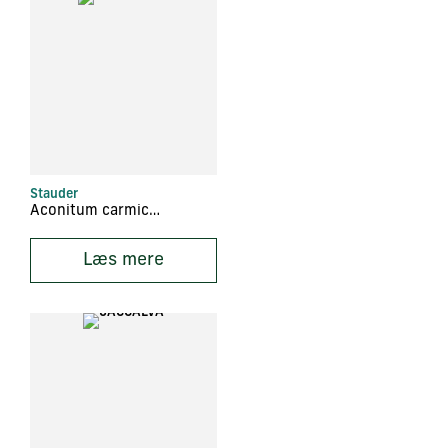
Stauder
Aconitum carmichaelii ‘Arendsii’
Læs mere