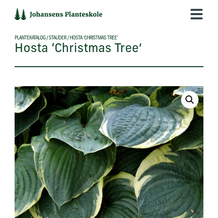
Hop
til
indholdet
PLANTEKATALOG
/
STAUDER
/
HOSTA ‘CHRISTMAS TREE’
Hosta ‘Christmas Tree’