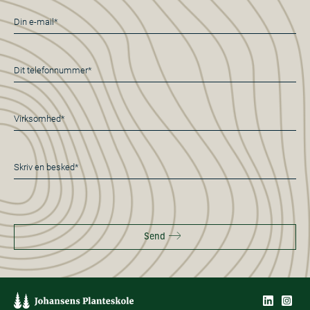
E-
mail
*
Telefon
*
Virksomhed*
*
Besked
*
Send