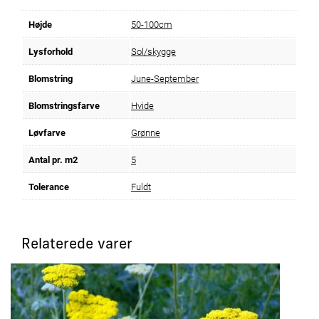
Højde
50-100cm
Lysforhold
Sol/skygge
Blomstring
June-September
Blomstringsfarve
Hvide
Løvfarve
Grønne
Antal pr. m2
5
Tolerance
Fuldt
Relaterede varer