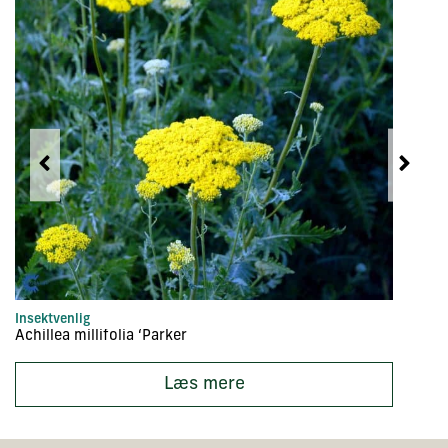
Insektvenlig
In
Achillea millifolia ‘Parker
Ac
Læs mere