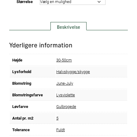
Størrelse
Beskrivelse
Yderligere information
Højde
30-50cm
Lysforhold
Halvskygge/skygge
Blomstring
June-July
Blomstringsfarve
Lysviolette
Løvfarve
Gulbrogede
Antal pr. m2
5
Tolerance
Fuldt