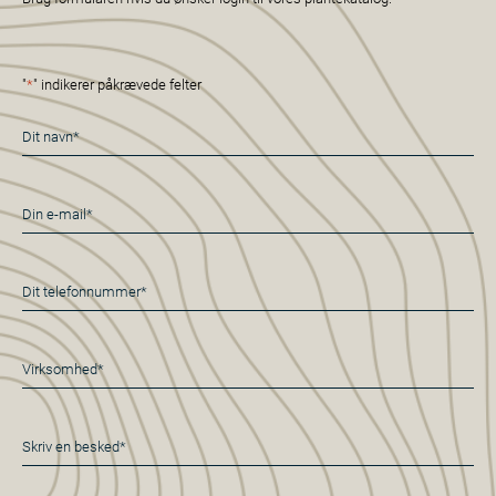
"
*
" indikerer påkrævede felter
Navn
*
E-
mail
*
Telefon
*
Virksomhed*
*
Besked
*