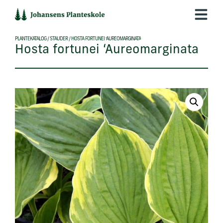
Hop
til
indholdet
PLANTEKATALOG
/
STAUDER
/
HOSTA FORTUNEI ‘AUREOMARGINATA
Hosta fortunei ‘Aureomarginata