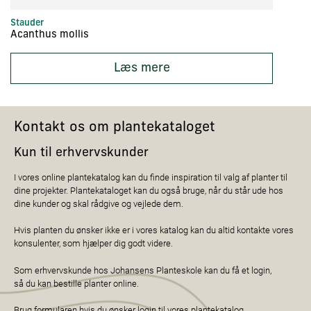
Stauder
St
Acanthus mollis
Ac
Læs mere
Kontakt os om plantekataloget
Kun til erhvervskunder
I vores online plantekatalog kan du finde inspiration til valg af planter til
dine projekter. Plantekataloget kan du også bruge, når du står ude hos
dine kunder og skal rådgive og vejlede dem.
Hvis planten du ønsker ikke er i vores katalog kan du altid kontakte vores
konsulenter, som hjælper dig godt videre.
Som erhvervskunde hos Johansens Planteskole kan du få et login,
så du kan bestille planter online.
Brug formularen hvis du ønsker login til vores plantekatalog.