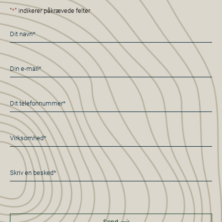
"
*
" indikerer påkrævede felter
Navn
*
E-
mail
*
Telefon
*
Virksomhed*
*
Besked
*