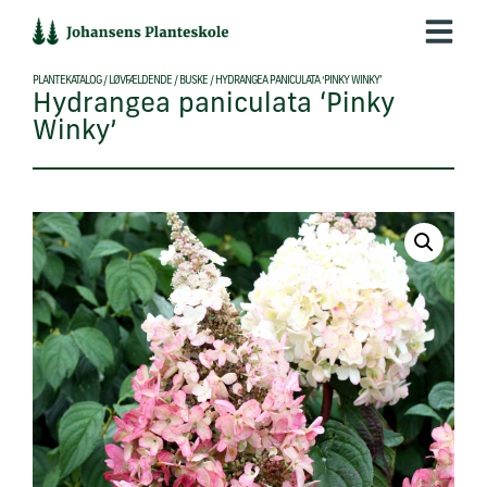
Hop
til
indholdet
PLANTEKATALOG
/
LØVFÆLDENDE
/
BUSKE
/
HYDRANGEA PANICULATA ‘PINKY WINKY’
Hydrangea paniculata ‘Pinky
Winky’