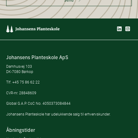
Send
Johansens Planteskole ApS
Damhusvej 103
DK-7080 Børkop
Tlf.
+45 75 86 62 22
CVR-nr. 28848609
Global G.A.P. CoC No. 4050373084844
Johansens Planteskole har udelukkende salg til erhvervskunder.
Åbningstider