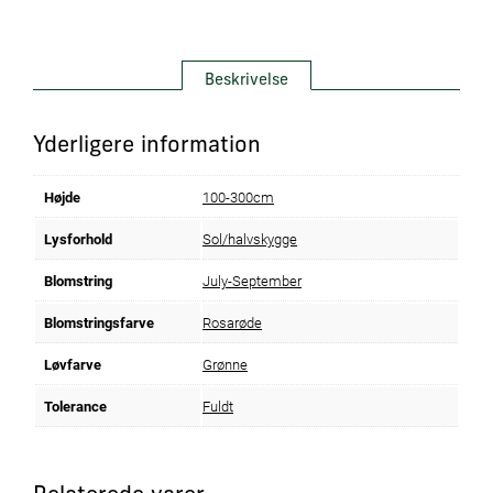
Beskrivelse
Yderligere information
Højde
100-300cm
Lysforhold
Sol/halvskygge
Blomstring
July-September
Blomstringsfarve
Rosarøde
Løvfarve
Grønne
Tolerance
Fuldt