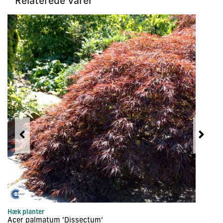
Relaterede varer
Hæk planter
Tr
Acer palmatum ‘Dissectum’
Ac