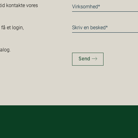
Virksomhed*
tid kontakte vores
*
Besked
å et login,
*
talog.
Send