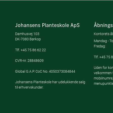
Johansens Planteskole ApS
Åbnings
Damhusvej 103
Kontorets åb
DK-7080 Børkop
Mandag - To
Fredag:
Tlf.
+45 75 86 62 22
Tlf.
+45 75 8
CVR-nr. 28848609
Uden for kon
Global G.A.P. CoC No. 4050373084844
velkommen ti
mobilnumre,
Johansens Planteskole har udelukkende salg
menupunktet
til erhvervskunder.