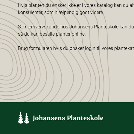
Hvis planten du ønsker ikke er i vores katalog kan du al
konsulenter, som hjælper dig godt videre.
Som erhvervskunde hos Johansens Planteskole kan du f
så du kan bestille planter online.
Brug formularen hvis du ønsker login til vores planteka