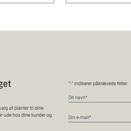
get
"
" indikerer påkrævede felter
*
Navn
*
alg af planter til dine
tår ude hos dine kunder og
E-
mail
*