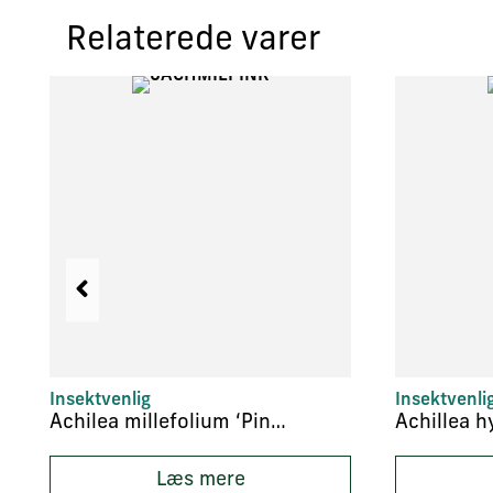
Relaterede varer
Insektvenlig
Insektvenli
Achilea millefolium ‘Pink Grapefruit’
Læs mere