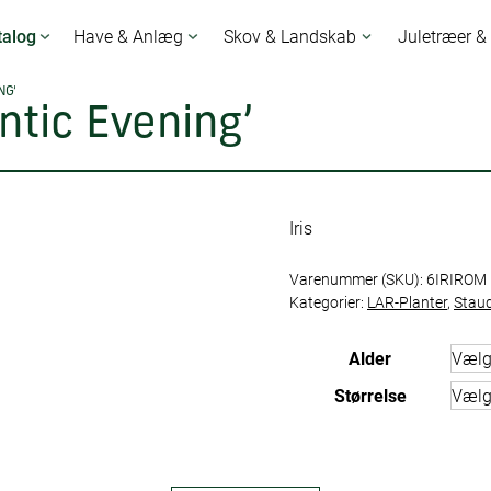
talog
Have & Anlæg
Skov & Landskab
Juletræer &
NG’
ntic Evening’
Iris
Varenummer (SKU):
6IRIROM
Kategorier:
LAR-Planter
,
Stau
Alder
Størrelse