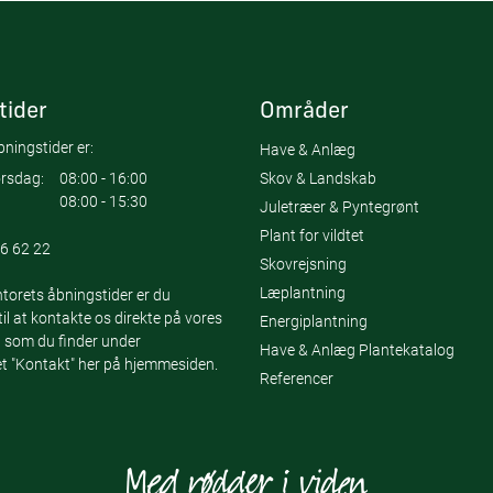
tider
Områder
ningstider er:
Have & Anlæg
Skov & Landskab
rsdag:
08:00 - 16:00
08:00 - 15:30
Juletræer & Pyntegrønt
Plant for vildtet
6 62 22
Skovrejsning
Læplantning
torets åbningstider er du
l at kontakte os direkte på vores
Energiplantning
 som du finder under
Have & Anlæg Plantekatalog
 "Kontakt" her på hjemmesiden.
Referencer