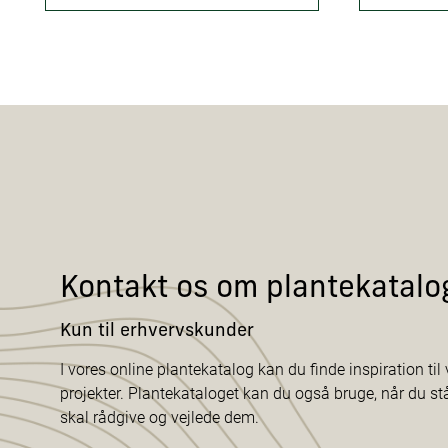
Kontakt os om plantekatalo
Kun til erhvervskunder
I vores online plantekatalog kan du finde inspiration til v
projekter. Plantekataloget kan du også bruge, når du s
skal rådgive og vejlede dem.