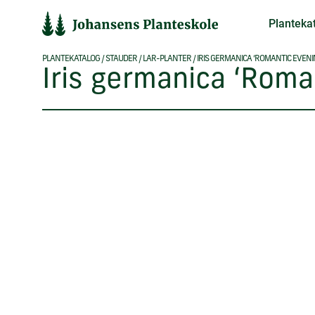
Hop
Planteka
til
indholdet
PLANTEKATALOG
/
STAUDER
/
LAR-PLANTER
/
IRIS GERMANICA ‘ROMANTIC EVENI
Iris germanica ‘Roma