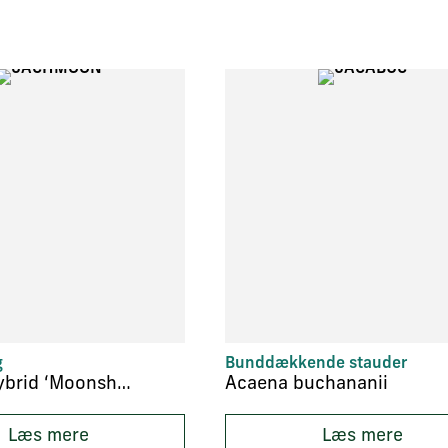
g
Bunddækkende stauder
Achillea hybrid ‘Moonshine’
Acaena buchananii
Læs mere
Læs mere