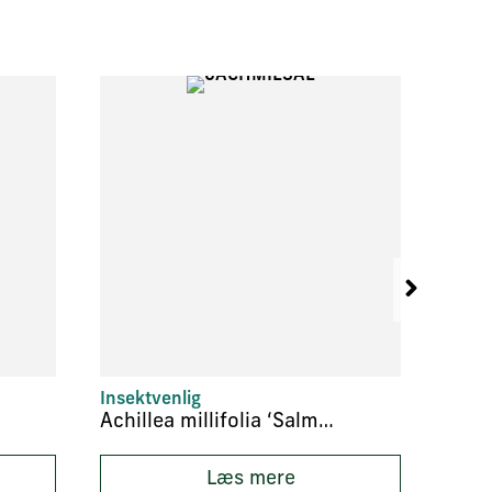
Insektvenlig
LAR-P
Achillea millifolia ‘Salmonea’
Acor
Læs mere