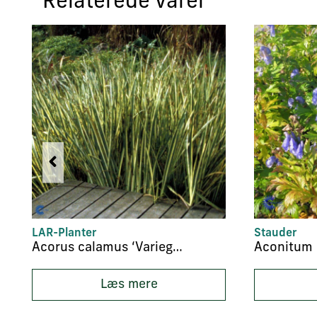
Relaterede varer
LAR-Planter
Stauder
Acorus calamus ‘Variegatus’
Aconitum 
Læs mere