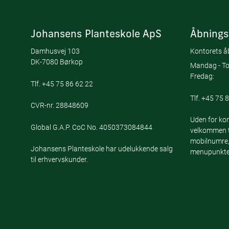
Johansens Planteskole ApS
Åbnings
Damhusvej 103
Kontorets åb
DK-7080 Børkop
Mandag - To
Fredag:
Tlf.
+45 75 86 62 22
Tlf.
+45 75 8
CVR-nr. 28848609
Uden for kon
Global G.A.P. CoC No. 4050373084844
velkommen ti
mobilnumre,
Johansens Planteskole har udelukkende salg
menupunktet
til erhvervskunder.