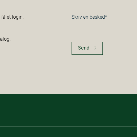
*
Besked
å et login,
*
talog.
Send