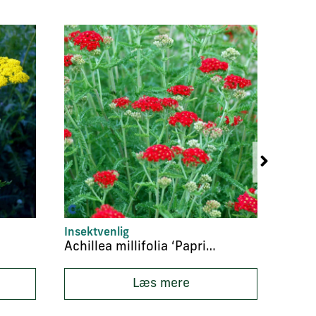
Insektvenlig
Bund
Achillea millifolia ‘Paprika’
Acae
Læs mere