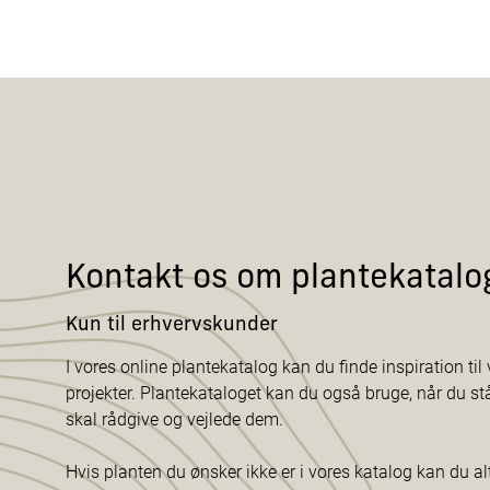
Kontakt os om plantekatalo
Kun til erhvervskunder
I vores online plantekatalog kan du finde inspiration til v
projekter. Plantekataloget kan du også bruge, når du s
skal rådgive og vejlede dem.
Hvis planten du ønsker ikke er i vores katalog kan du al