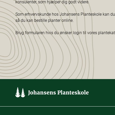
konsulenter, som hjælper dig godt videre.
Som erhvervskunde hos Johansens Planteskole kan du f
så du kan bestille planter online.
Brug formularen hvis du ønsker login til vores planteka