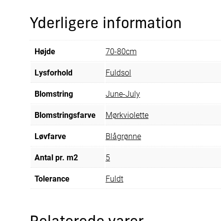
Yderligere information
Højde
70-80cm
Lysforhold
Fuldsol
Blomstring
June-July
Blomstringsfarve
Mørkviolette
Løvfarve
Blågrønne
Antal pr. m2
5
Tolerance
Fuldt