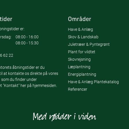
tider
Områder
ningstider er:
Have & Anlæg
Skov & Landskab
rsdag:
08:00 - 16:00
08:00 - 15:30
Juletræer & Pyntegrønt
Plant for vildtet
6 62 22
Skovrejsning
Læplantning
torets åbningstider er du
l at kontakte os direkte på vores
Energiplantning
 som du finder under
Have & Anlæg Plantekatalog
 "Kontakt" her på hjemmesiden.
Referencer