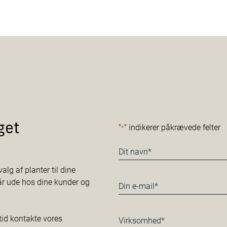
get
"
" indikerer påkrævede felter
*
Navn
*
alg af planter til dine
tår ude hos dine kunder og
E-
mail
*
Virksomhed*
tid kontakte vores