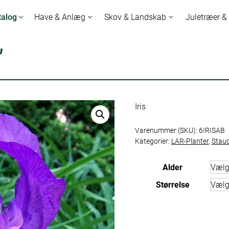
talog
Have & Anlæg
Skov & Landskab
Juletræer &
’
Iris
Varenummer (SKU):
6IRISAB
Kategorier:
LAR-Planter
,
Stau
Alder
Størrelse