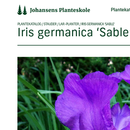
Hop
Planteka
til
indholdet
PLANTEKATALOG
/
STAUDER
/
LAR-PLANTER
/
IRIS GERMANICA ‘SABLE’
Iris germanica ‘Sable