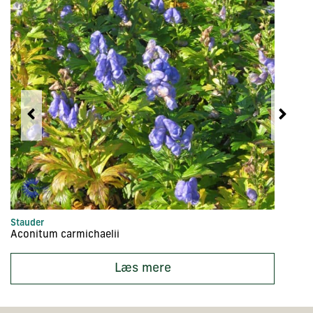
Stauder
In
Aconitum carmichaelii
Ac
Læs mere