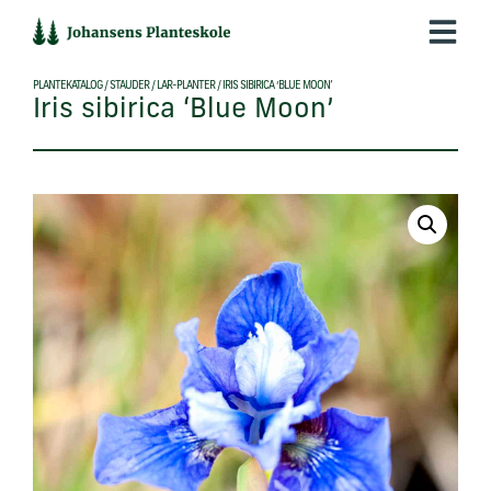
Hop
til
indholdet
PLANTEKATALOG
/
STAUDER
/
LAR-PLANTER
/
IRIS SIBIRICA ‘BLUE MOON’
Iris sibirica ‘Blue Moon’