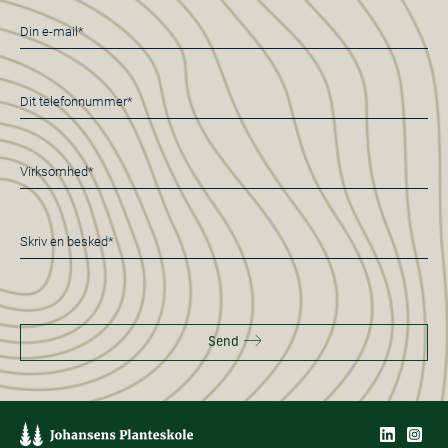
E-
mail
*
Telefon
*
Virksomhed*
*
Besked
*
Send