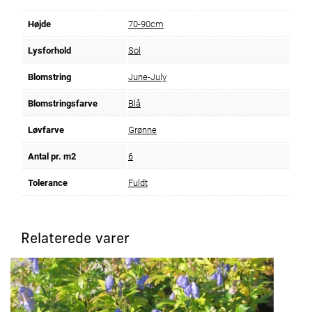
Højde
70-90cm
Lysforhold
Sol
Blomstring
June-July
Blomstringsfarve
Blå
Løvfarve
Grønne
Antal pr. m2
6
Tolerance
Fuldt
Relaterede varer