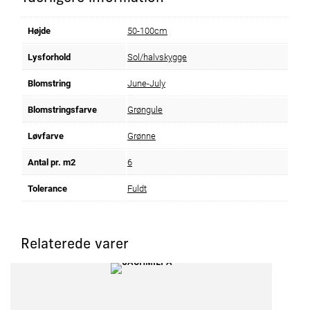
Højde
50-100cm
Lysforhold
Sol/halvskygge
Blomstring
June-July
Blomstringsfarve
Grøngule
Løvfarve
Grønne
Antal pr. m2
6
Tolerance
Fuldt
Relaterede varer