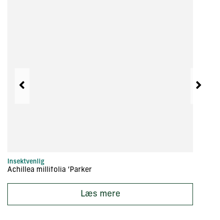
Insektvenlig
In
Achillea millifolia ‘Parker
Ac
Læs mere