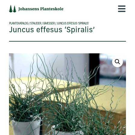
Hop
til
indholdet
PLANTEKATALOG
/
STAUDER
/
GRÆSSER
/
JUNCUS EFFESUS ‘SPIRALIS’
Juncus effesus ‘Spiralis’