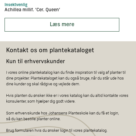
Insektvenlig
In
Achillea millif. ‘Cer. Queen’
Ac
Læs mere
Kontakt os om plantekataloget
Kun til erhvervskunder
I vores online plantekatalog kan du finde inspiration til valg af planter til
dine projekter. Plantekataloget kan du også bruge, når du står ude hos
dine kunder og skal rådgive og vejlede dem.
Hvis planten du ønsker ikke er i vores katalog kan du altid kontakte vores
konsulenter, som hjælper dig godt videre.
Som erhvervskunde hos Johansens Planteskole kan du få et login,
så du kan bestille planter online.
Brug formularen hvis du ønsker login til vores plantekatalog.