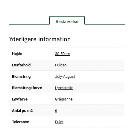
Beskrivelse
Yderligere information
Højde
30-50cm
Lysforhold
Fuldsol
Blomstring
July-August
Blomstringsfarve
Lysviolette
Løvfarve
Grågrønne
Antal pr. m2
6
Tolerance
Fuldt