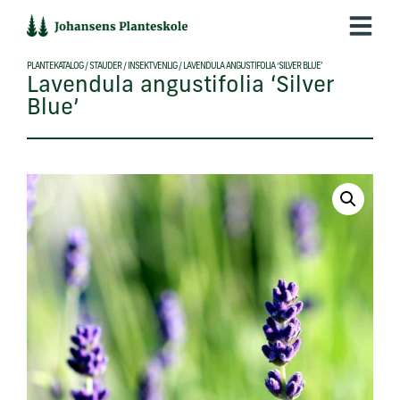
Hop
til
indholdet
PLANTEKATALOG
/
STAUDER
/
INSEKTVENLIG
/
LAVENDULA ANGUSTIFOLIA ‘SILVER BLUE’
Lavendula angustifolia ‘Silver
Blue’