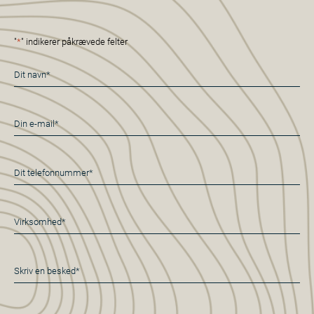
"
*
" indikerer påkrævede felter
Navn
*
E-
mail
*
Telefon
*
Virksomhed*
*
Besked
*