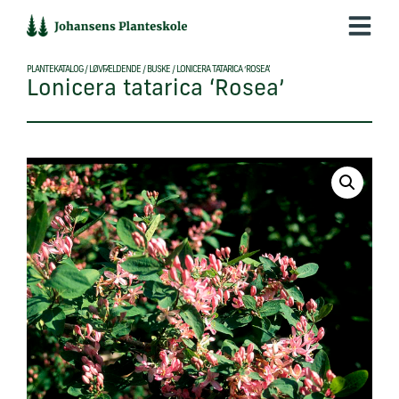
Hop
til
indholdet
PLANTEKATALOG
/
LØVFÆLDENDE
/
BUSKE
/
LONICERA TATARICA ‘ROSEA’
Lonicera tatarica ‘Rosea’