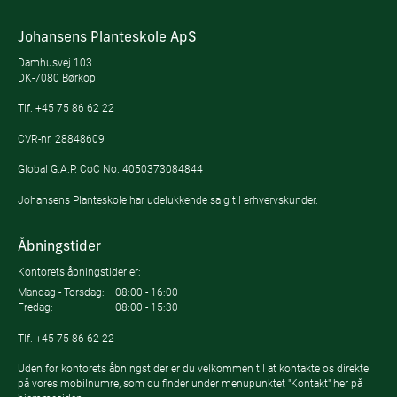
Johansens Planteskole ApS
Damhusvej 103
DK-7080 Børkop
Tlf.
+45 75 86 62 22
CVR-nr. 28848609
Global G.A.P. CoC No. 4050373084844
Johansens Planteskole har udelukkende salg til erhvervskunder.
Åbningstider
Kontorets åbningstider er:
Mandag - Torsdag:
08:00 - 16:00
Fredag:
08:00 - 15:30
Tlf.
+45 75 86 62 22
Uden for kontorets åbningstider er du velkommen til at kontakte os direkte
på vores mobilnumre, som du finder under menupunktet "Kontakt" her på