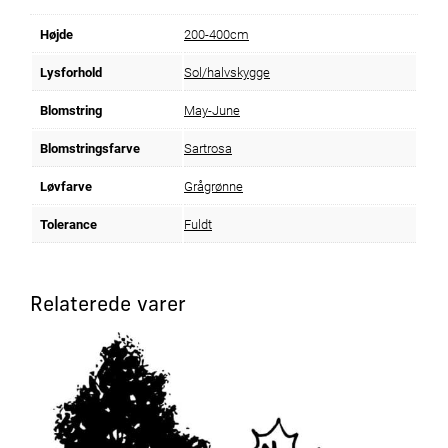
Højde
200-400cm
Lysforhold
Sol/halvskygge
Blomstring
May-June
Blomstringsfarve
Sartrosa
Løvfarve
Grågrønne
Tolerance
Fuldt
Relaterede varer