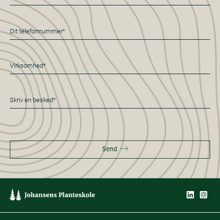
mail
*
Telefon
*
Virksomhed*
*
Besked
*
Send