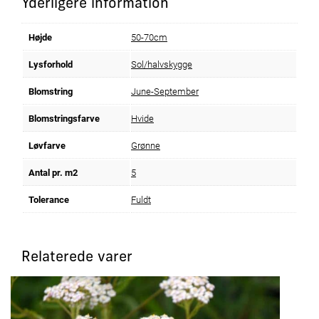
Yderligere information
Højde
50-70cm
Lysforhold
Sol/halvskygge
Blomstring
June-September
Blomstringsfarve
Hvide
Løvfarve
Grønne
Antal pr. m2
5
Tolerance
Fuldt
Relaterede varer