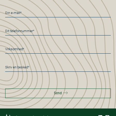
E-
mail
*
Telefon
*
Virksomhed*
*
Besked
*
Send