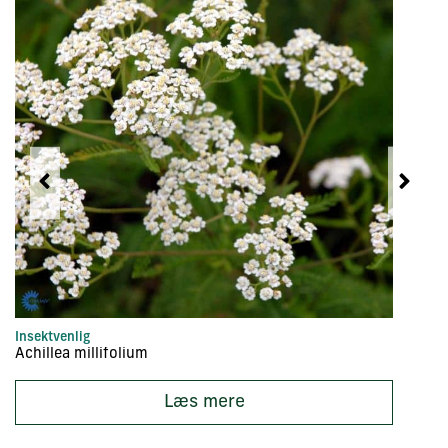
Insektvenlig
In
Achillea millifolium
Ac
Læs mere