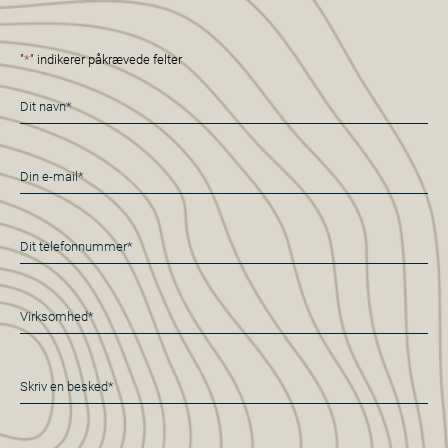
"
*
" indikerer påkrævede felter
Navn
*
E-
mail
*
Telefon
*
Virksomhed*
*
Besked
*