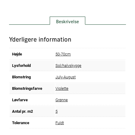
Beskrivelse
Yderligere information
Højde
50-70cm
Lysforhold
Sol/halvskygge
Blomstring
July-August
Blomstringsfarve
Violette
Løvfarve
Grønne
Antal pr. m2
5
Tolerance
Fuldt