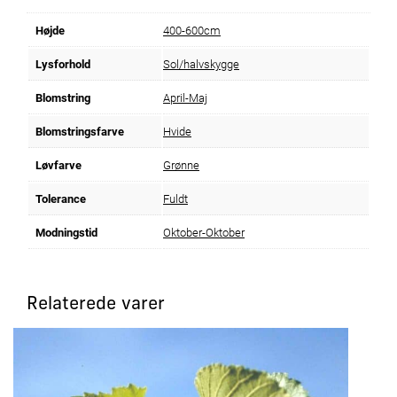
Højde
400-600cm
Lysforhold
Sol/halvskygge
Blomstring
April-Maj
Blomstringsfarve
Hvide
Løvfarve
Grønne
Tolerance
Fuldt
Modningstid
Oktober-Oktober
Relaterede varer