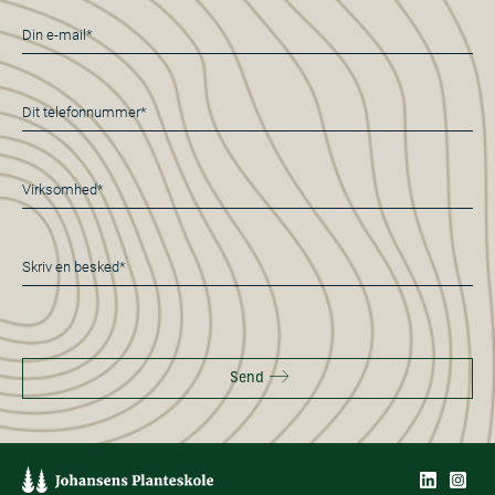
E-
mail
*
Telefon
*
Virksomhed*
*
Besked
*
Send