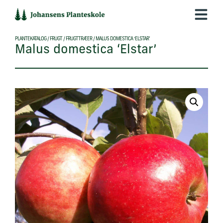
Hop
til
indholdet
PLANTEKATALOG
/
FRUGT
/
FRUGTTRÆER
/
MALUS DOMESTICA ‘ELSTAR’
Malus domestica ‘Elstar’