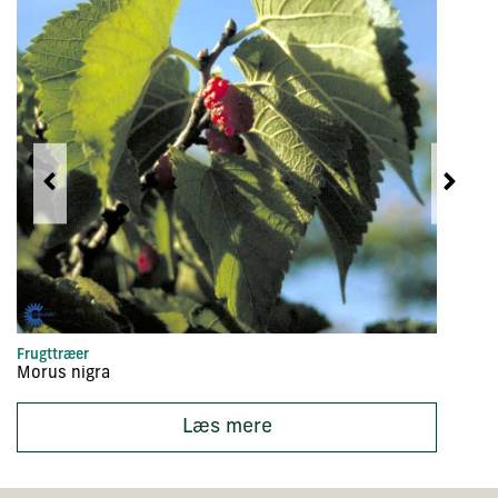
Frugttræer
B
Morus nigra
Fi
Læs mere