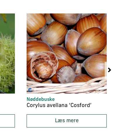
Nøddebuske
Frugt
Corylus avellana ‘Cosford’
Casta
Læs mere