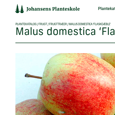
Hop
Planteka
til
indholdet
PLANTEKATALOG
/
FRUGT
/
FRUGTTRÆER
/
MALUS DOMESTICA ‘FLASKEÆBLE’
Malus domestica ‘Fl