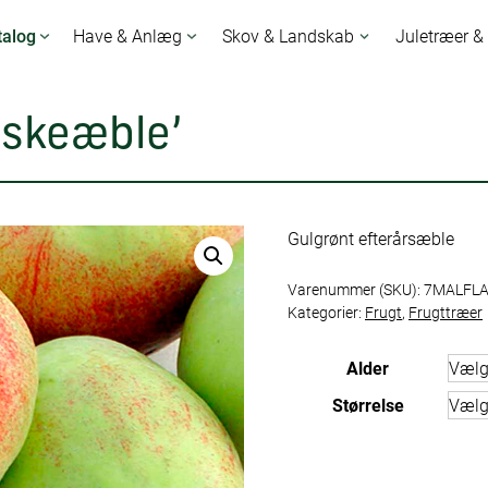
talog
Have & Anlæg
Skov & Landskab
Juletræer &
askeæble’
Gulgrønt efterårsæble
Varenummer (SKU):
7MALFL
Kategorier:
Frugt
,
Frugttræer
Alder
Størrelse