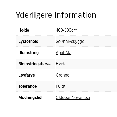
Yderligere information
Højde
400-600cm
Lysforhold
Sol/halvskygge
Blomstring
April-Maj
Blomstringsfarve
Hvide
Løvfarve
Grønne
Tolerance
Fuldt
Modningstid
Oktober-November