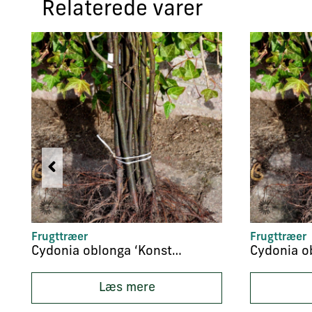
Relaterede varer
Frugttræer
Frugttræer
Cydonia oblonga ‘Konstantinobel’
Læs mere