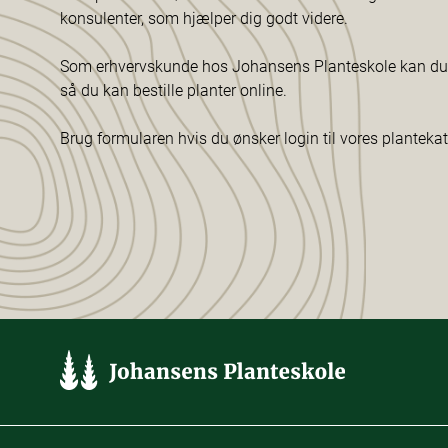
konsulenter, som hjælper dig godt videre.
Som erhvervskunde hos Johansens Planteskole kan du f
så du kan bestille planter online.
Brug formularen hvis du ønsker login til vores planteka