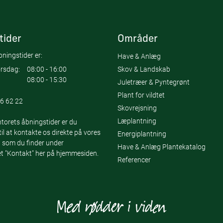
tider
Områder
ningstider er:
Have & Anlæg
Skov & Landskab
rsdag:
08:00 - 16:00
08:00 - 15:30
Juletræer & Pyntegrønt
Plant for vildtet
6 62 22
Skovrejsning
Læplantning
torets åbningstider er du
l at kontakte os direkte på vores
Energiplantning
 som du finder under
Have & Anlæg Plantekatalog
 "Kontakt" her på hjemmesiden.
Referencer