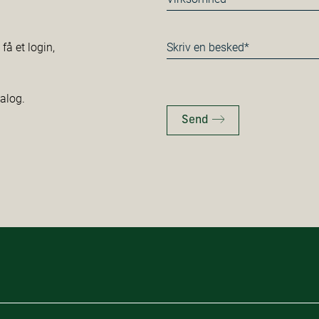
*
Besked
å et login,
*
talog.
Send