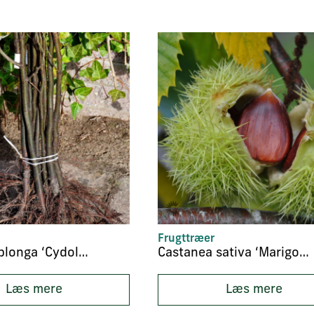
Frugttræer
Cydonia oblonga ‘Cydolus’
Castanea sativa ‘Marigoule’
Læs mere
Læs mere