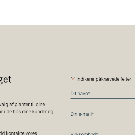
get
"
" indikerer påkrævede felter
*
Navn
*
alg af planter til dine
tår ude hos dine kunder og
E-
mail
*
Virksomhed*
tid kontakte vores