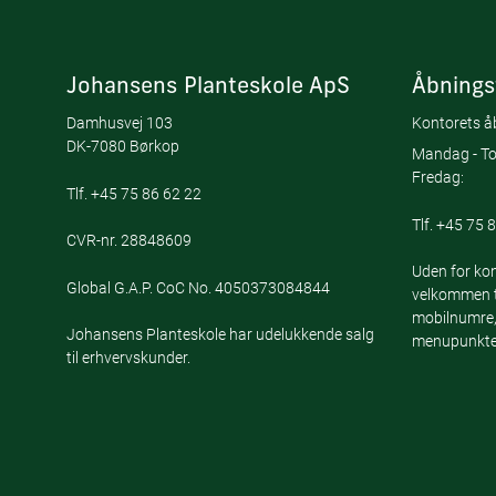
Johansens Planteskole ApS
Åbnings
Damhusvej 103
Kontorets åb
DK-7080 Børkop
Mandag - To
Fredag:
Tlf.
+45 75 86 62 22
Tlf.
+45 75 8
CVR-nr. 28848609
Uden for kon
Global G.A.P. CoC No. 4050373084844
velkommen ti
mobilnumre,
Johansens Planteskole har udelukkende salg
menupunktet
til erhvervskunder.