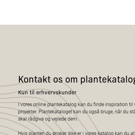
Kontakt os om plantekatalo
Kun til erhvervskunder
I vores online plantekatalog kan du finde inspiration til v
projekter. Plantekataloget kan du også bruge, når du s
skal rådgive og vejlede dem.
Hvis planten du ønsker ikke er i vores katalog kan du al