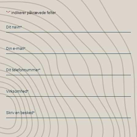
"
*
" indikerer påkrævede felter
Navn
*
E-
mail
*
Telefon
*
Virksomhed*
*
Besked
*