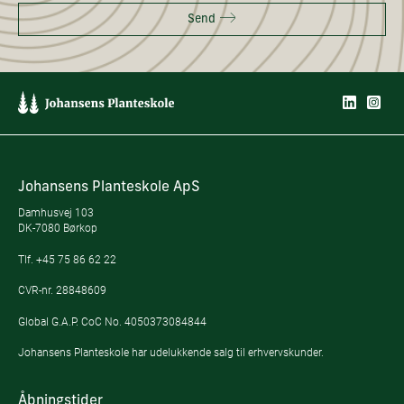
Send
Johansens Planteskole ApS
Damhusvej 103
DK-7080 Børkop
Tlf.
+45 75 86 62 22
CVR-nr. 28848609
Global G.A.P. CoC No. 4050373084844
Johansens Planteskole har udelukkende salg til erhvervskunder.
Åbningstider