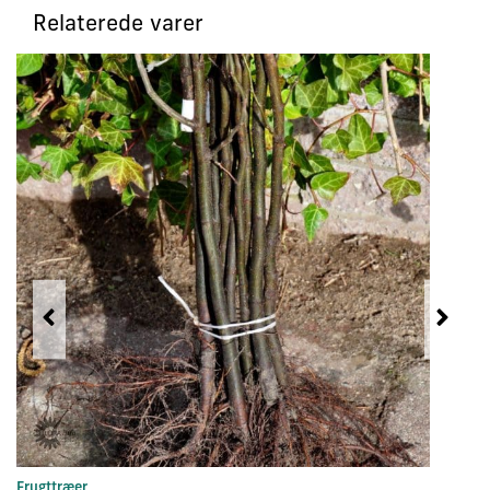
Relaterede varer
Frugttræer
Sl