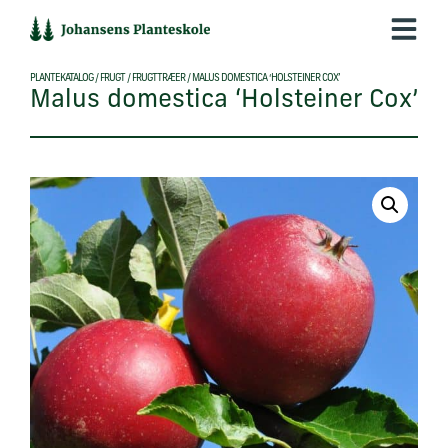
Hop
til
indholdet
PLANTEKATALOG
/
FRUGT
/
FRUGTTRÆER
/
MALUS DOMESTICA ‘HOLSTEINER COX’
Malus domestica ‘Holsteiner Cox’