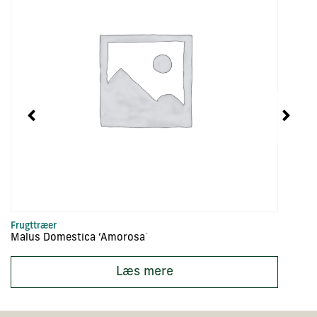
Frugttræer
Fr
Malus Domestica ‘Amorosa´
Ju
Læs mere