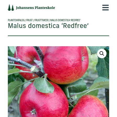
Hop
til
indholdet
PLANTEKATALOG
/
FRUGT
/
FRUGTTRÆER
/
MALUS DOMESTICA ‘REDFREE’
Malus domestica ‘Redfree’