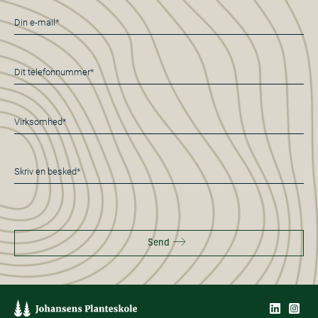
E-
mail
*
Telefon
*
Virksomhed*
*
Besked
*
Send