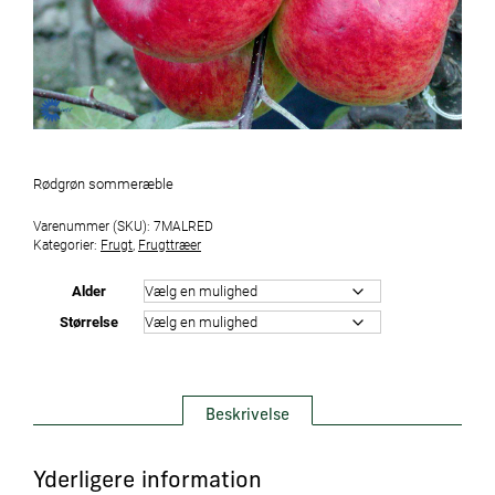
Rødgrøn sommeræble
Varenummer (SKU):
7MALRED
Kategorier:
Frugt
,
Frugttræer
Alder
Størrelse
Beskrivelse
Yderligere information