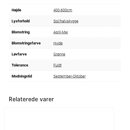
Højde
400-600cm
Lysforhold
Sol/halvskygge
Blomstring
April-Maj
Blomstringsfarve
Hvide
Løvfarve
Grønne
Tolerance
Fuldt
Modningstid
September-Oktober
Relaterede varer