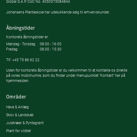
Global G.A.P. CoC No. 4050373084844
Johansens Planteskole har udelukkende salg til erhvervskunder.
Åbningstider
Kontorets åbningstider er:
Mandag - Torsdag:
08:00 - 16:00
Fredag:
08:00 - 15:30
Tlf.
+45 75 86 62 22
Uden for kontorets åbningstider er du velkommen til at kontakte os direkte
på vores mobilnumre, som du finder under menupunktet "Kontakt" her på
hjemmesiden.
Områder
Have & Anlæg
Skov & Landskab
Juletræer & Pyntegrønt
Plant for vildtet