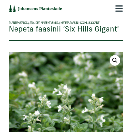
Hop
til
indholdet
PLANTEKATALOG
/
STAUDER
/
INSEKTVENLIG
/
NEPETA FAASINII ‘SIX HILLS GIGANT’
Nepeta faasinii ‘Six Hills Gigant’