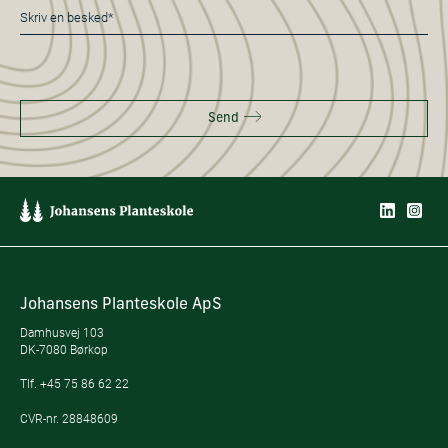
Besked
*
Send
Johansens Planteskole ApS
Damhusvej 103
DK-7080 Børkop
Tlf.
+45 75 86 62 22
CVR-nr. 28848609