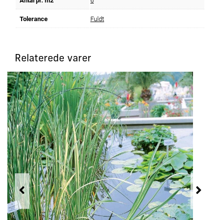
Antal pr. m2
6
Tolerance
Fuldt
Relaterede varer