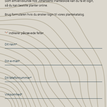
Som erhvervskunde hos Johansens Planteskole kan du få et login,
så du kan bestille planter online.
Brug formularen hvis du ønsker login til vores plantekatalog.
"
*
" indikerer påkrævede felter
Navn
*
E-
mail
*
Telefon
*
Virksomhed*
*