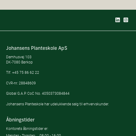
Johansens Planteskole ApS
Damhusvej 103
DK-7080 Børkop
Tlf.
+45 75 86 62 22
CVR-nr. 28848609
Global G.A.P. CoC No. 4050373084844
Johansens Planteskole har udelukkende salg til erhvervskunder.
Åbningstider
Kontorets åbningstider er:
Mandag - Torsdag:
08:00 - 16:00