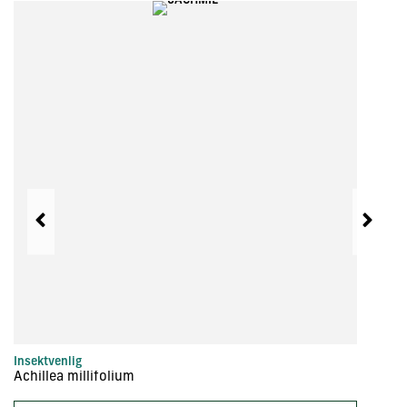
Insektvenlig
In
Achillea millifolium
Ac