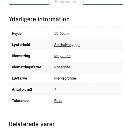
Beskrivelse
Yderligere information
Højde
50-60cm
Lysforhold
Sol/halvskygge
Blomstring
May-June
Blomstringsfarve
Rosarøde
Løvfarve
Mørkegrønne
Antal pr. m2
4
Tolerance
Fuldt
Relaterede varer