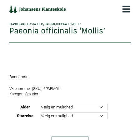
Hop
til
indholdet
PLANTEKATALOG
/
STAUDER
/
PAEONIA OFFICINALIS ‘MOLLIS’
Paeonia officinalis ‘Mollis’
Bonderose
Varenummer (SKU):
6PAEMOLLI
Kategori:
Stauder
Alder
Størrelse