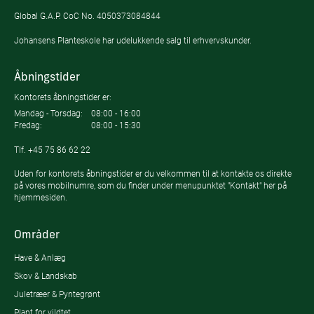
Global G.A.P. CoC No. 4050373084844
Johansens Planteskole har udelukkende salg til erhvervskunder.
Åbningstider
Kontorets åbningstider er:
Mandag - Torsdag:
08:00 - 16:00
Fredag:
08:00 - 15:30
Tlf.
+45 75 86 62 22
Uden for kontorets åbningstider er du velkommen til at kontakte os direkte
på vores mobilnumre, som du finder under menupunktet "Kontakt" her på
hjemmesiden.
Områder
Have & Anlæg
Skov & Landskab
Juletræer & Pyntegrønt
Plant for vildtet