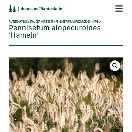
Hop
til
indholdet
PLANTEKATALOG
/
STAUDER
/
GRÆSSER
/
PENNISETUM ALOPECUROIDES ‘HAMELN’
Pennisetum alopecuroides
‘Hameln’