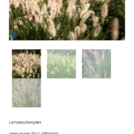
Lampepudsergræs
Varenummer (SKU):
6PENHAM