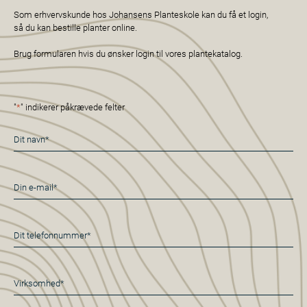
Som erhvervskunde hos Johansens Planteskole kan du få et login,
så du kan bestille planter online.
Brug formularen hvis du ønsker login til vores plantekatalog.
"
*
" indikerer påkrævede felter
Navn
*
E-
mail
*
Telefon
*
Virksomhed*
*