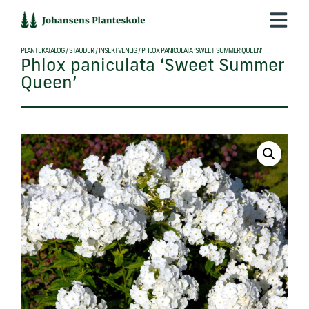
Hop
til
indholdet
PLANTEKATALOG
/
STAUDER
/
INSEKTVENLIG
/
PHLOX PANICULATA ‘SWEET SUMMER QUEEN’
Phlox paniculata ‘Sweet Summer
Queen’