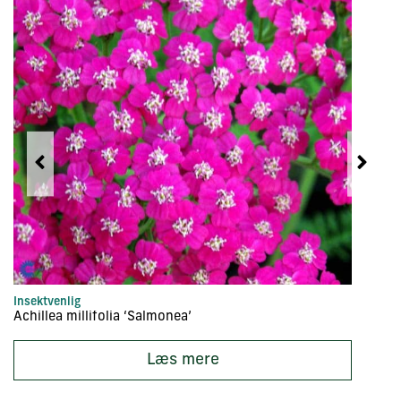
Insektvenlig
LA
Achillea millifolia ‘Salmonea’
A
Læs mere