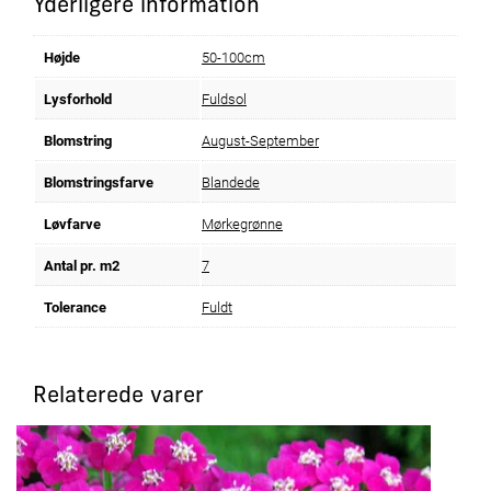
Yderligere information
Højde
50-100cm
Lysforhold
Fuldsol
Blomstring
August-September
Blomstringsfarve
Blandede
Løvfarve
Mørkegrønne
Antal pr. m2
7
Tolerance
Fuldt
Relaterede varer