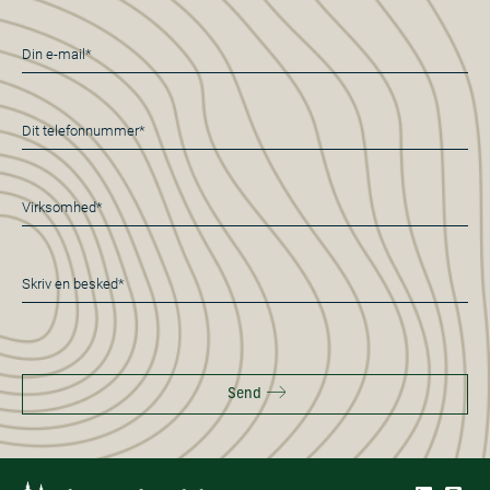
E-
mail
*
Telefon
*
Virksomhed*
*
Besked
*
Send