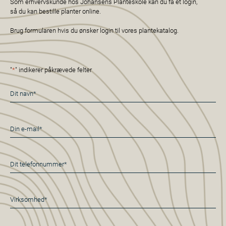
Som erhvervskunde hos Johansens Planteskole kan du få et login,
så du kan bestille planter online.
Brug formularen hvis du ønsker login til vores plantekatalog.
"
*
" indikerer påkrævede felter
Navn
*
E-
mail
*
Telefon
*
Virksomhed*
*