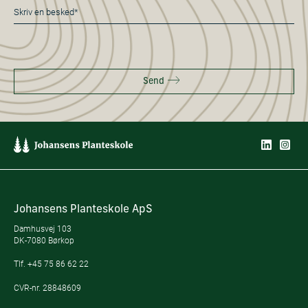
Besked
*
Send
Johansens Planteskole ApS
Damhusvej 103
DK-7080 Børkop
Tlf.
+45 75 86 62 22
CVR-nr. 28848609