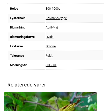
Højde
800-1000cm
Lysforhold
Sol/halvskygge
Blomstring
April-Maj
Blomstringsfarve
Hvide
Løvfarve
Grønne
Tolerance
Fuldt
Modningstid
Juli-Juli
Relaterede varer