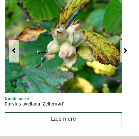
Nøddebuske
Fr
Corylus avellana ‘Zellernød’
M
Læs mere