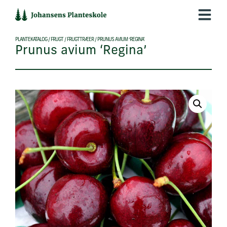
Hop
til
indholdet
PLANTEKATALOG
/
FRUGT
/
FRUGTTRÆER
/
PRUNUS AVIUM ‘REGINA’
Prunus avium ‘Regina’