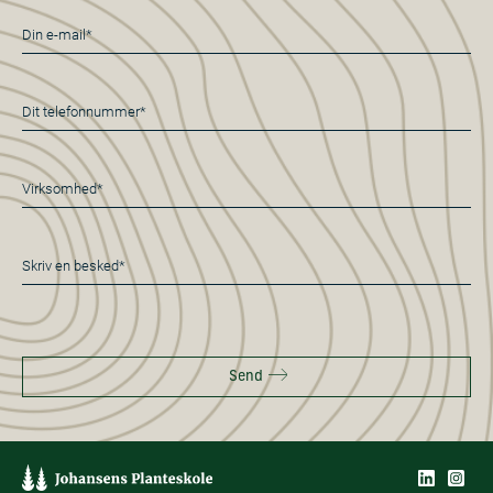
E-
mail
*
Telefon
*
Virksomhed*
*
Besked
*
Send