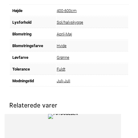
Højde
400-600cm
Lysforhold
Sol/halvskygge
Blomstring
April-Maj
Blomstringsfarve
Hvide
Løvfarve
Grønne
Tolerance
Fuldt
Modningstid
Juli-Juli
Relaterede varer