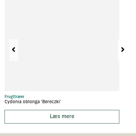
Frugttræer
Sl
Cydonia oblonga ‘Bereczki’
Ac
Læs mere