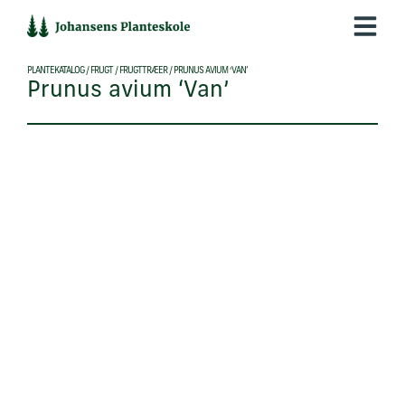
Hop
til
indholdet
PLANTEKATALOG
/
FRUGT
/
FRUGTTRÆER
/
PRUNUS AVIUM ‘VAN’
Prunus avium ‘Van’