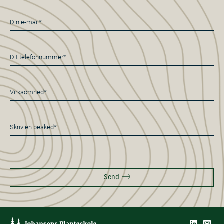
E-
mail
*
Telefon
*
Virksomhed*
*
Besked
*
Send