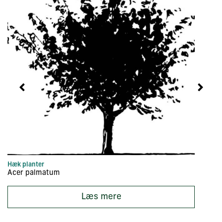
Hæk planter
Tr
Acer palmatum
Ac
Læs mere