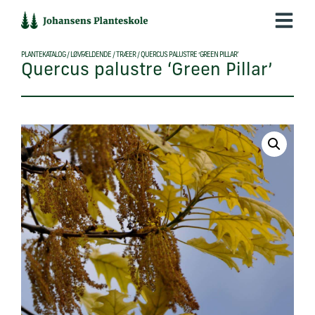
Hop
til
indholdet
PLANTEKATALOG
/
LØVFÆLDENDE
/
TRÆER
/
QUERCUS PALUSTRE ‘GREEN PILLAR’
Quercus palustre ‘Green Pillar’