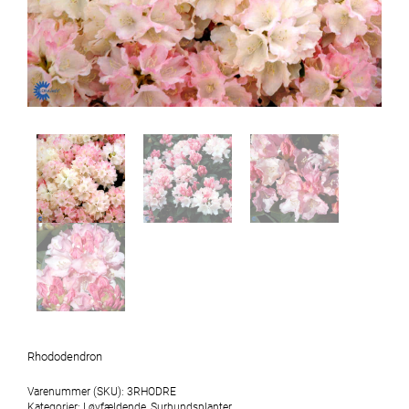
Rhododendron
Varenummer (SKU):
3RHODRE
Kategorier:
Løvfældende
,
Surbundsplanter