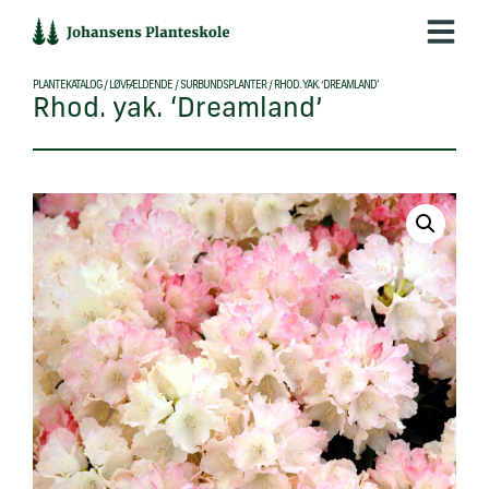
Hop
til
indholdet
PLANTEKATALOG
/
LØVFÆLDENDE
/
SURBUNDSPLANTER
/
RHOD. YAK. ‘DREAMLAND’
Rhod. yak. ‘Dreamland’