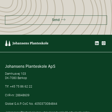
Send
Johansens Planteskole ApS
Damhusvej 103
DK-7080 Børkop
Tlf.
+45 75 86 62 22
CVR-nr. 28848609
Global G.A.P. CoC No. 4050373084844