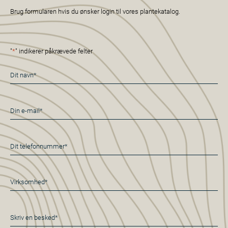
Brug formularen hvis du ønsker login til vores plantekatalog.
"
*
" indikerer påkrævede felter
Navn
*
E-
mail
*
Telefon
*
Virksomhed*
*
Besked
*