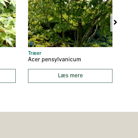
Træer
Hæk p
Acer pensylvanicum
Læs mere