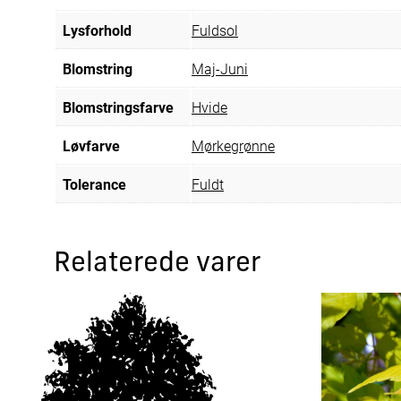
Lysforhold
Fuldsol
Blomstring
Maj-Juni
Blomstringsfarve
Hvide
Løvfarve
Mørkegrønne
Tolerance
Fuldt
Relaterede varer