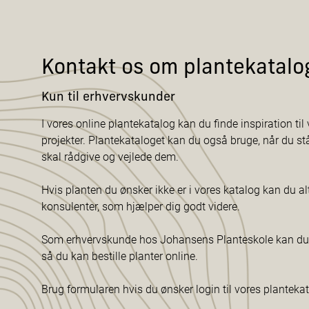
Kontakt os om plantekatalo
Kun til erhvervskunder
I vores online plantekatalog kan du finde inspiration til v
projekter. Plantekataloget kan du også bruge, når du s
skal rådgive og vejlede dem.
Hvis planten du ønsker ikke er i vores katalog kan du al
konsulenter, som hjælper dig godt videre.
Som erhvervskunde hos Johansens Planteskole kan du f
så du kan bestille planter online.
Brug formularen hvis du ønsker login til vores planteka