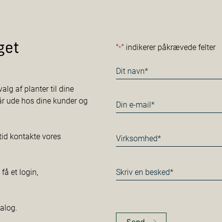
get
"
" indikerer påkrævede felter
*
Navn
*
alg af planter til dine
tår ude hos dine kunder og
E-
mail
*
Virksomhed*
tid kontakte vores
*
Besked
å et login,
*
talog.