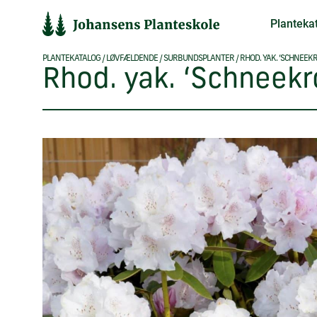
Hop
Planteka
til
indholdet
PLANTEKATALOG
/
LØVFÆLDENDE
/
SURBUNDSPLANTER
/
RHOD. YAK. ‘SCHNEEK
Rhod. yak. ‘Schneekr