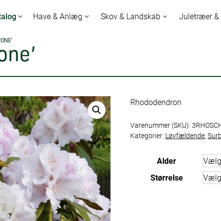
talog
Have & Anlæg
Skov & Landskab
Juletræer &
RONE’
one’
Rhododendron
Varenummer (SKU):
3RHOSC
Kategorier:
Løvfældende
,
Sur
Alder
Størrelse