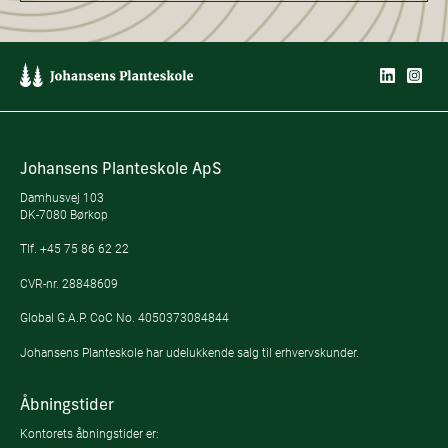
Johansens Planteskole ApS
Damhusvej 103
DK-7080 Børkop
Tlf.
+45 75 86 62 22
CVR-nr. 28848609
Global G.A.P. CoC No. 4050373084844
Johansens Planteskole har udelukkende salg til erhvervskunder.
Åbningstider
Kontorets åbningstider er: