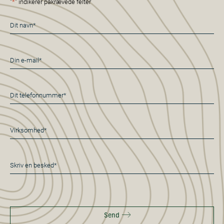
"
*
" indikerer påkrævede felter
Navn
*
E-
mail
*
Telefon
*
Virksomhed*
*
Besked
*
Send