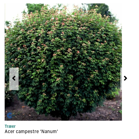
Træer
Tr
Acer campestre ‘Nanum’
Ac