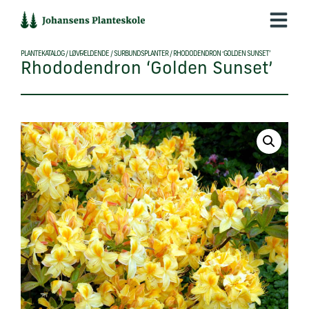
Hop
til
indholdet
PLANTEKATALOG
/
LØVFÆLDENDE
/
SURBUNDSPLANTER
/
RHODODENDRON ‘GOLDEN SUNSET’
Rhododendron ‘Golden Sunset’