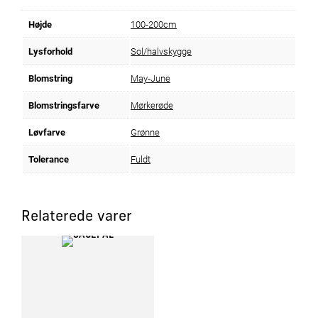
Højde
100-200cm
Lysforhold
Sol/halvskygge
Blomstring
May-June
Blomstringsfarve
Mørkerøde
Løvfarve
Grønne
Tolerance
Fuldt
Relaterede varer