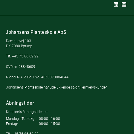
Johansens Planteskole ApS
Damhusvej 103
DK-7080 Børkop
Tlf.
+45 75 86 62 22
CVR-nr. 28848609
Global G.A.P. CoC No. 4050373084844
Johansens Planteskole har udelukkende salg til erhvervskunder.
Åbningstider
Kontorets åbningstider er:
Mandag - Torsdag:
08:00 - 16:00
Fredag:
08:00 - 15:30
Tlf.
+45 75 86 62 22