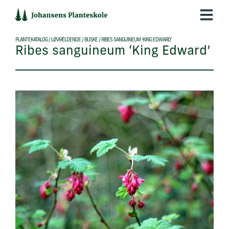
Hop
til
indholdet
PLANTEKATALOG
/
LØVFÆLDENDE
/
BUSKE
/
RIBES SANGUINEUM ‘KING EDWARD’
Ribes sanguineum ‘King Edward’