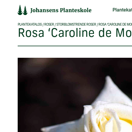
Hop
Planteka
til
indholdet
PLANTEKATALOG
/
ROSER
/
STORBLOMSTRENDE ROSER
/
ROSA ‘CAROLINE DE MO
Rosa ‘Caroline de M