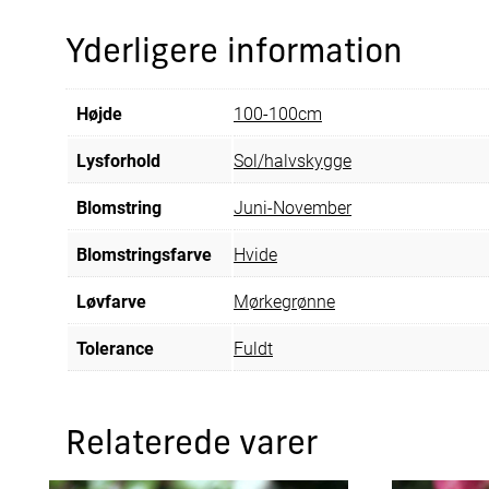
Yderligere information
Højde
100-100cm
Lysforhold
Sol/halvskygge
Blomstring
Juni-November
Blomstringsfarve
Hvide
Løvfarve
Mørkegrønne
Tolerance
Fuldt
Relaterede varer