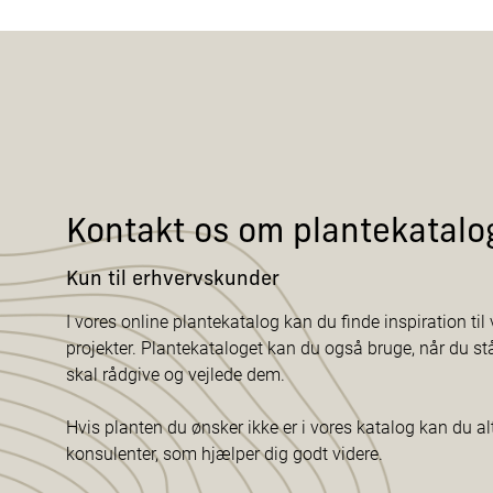
Kontakt os om plantekatalo
Kun til erhvervskunder
I vores online plantekatalog kan du finde inspiration til v
projekter. Plantekataloget kan du også bruge, når du s
skal rådgive og vejlede dem.
Hvis planten du ønsker ikke er i vores katalog kan du al
konsulenter, som hjælper dig godt videre.