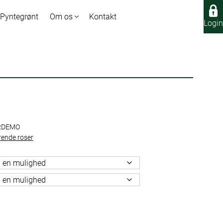
 Pyntegrønt
Om os
Kontakt
Login
Login
RDEMO
rende roser