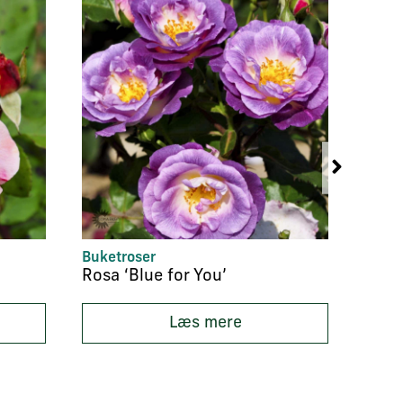
Buketroser
Histo
Rosa ‘Blue for You’
Rosa 
Læs mere