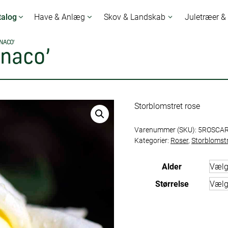
talog
Have & Anlæg
Skov & Landskab
Juletræer &
NACO’
onaco’
Storblomstret rose
Varenummer (SKU):
5ROSCA
Kategorier:
Roser
,
Storblomst
Alder
Størrelse