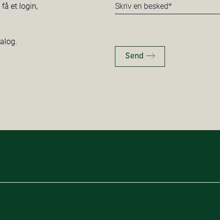
Besked
å et login,
*
talog.
Send