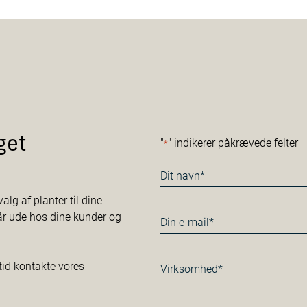
get
"
" indikerer påkrævede felter
*
Navn
*
alg af planter til dine
tår ude hos dine kunder og
E-
mail
*
Virksomhed*
tid kontakte vores
*