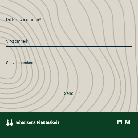
mail
*
Telefon
*
Virksomhed*
*
Besked
*
Send