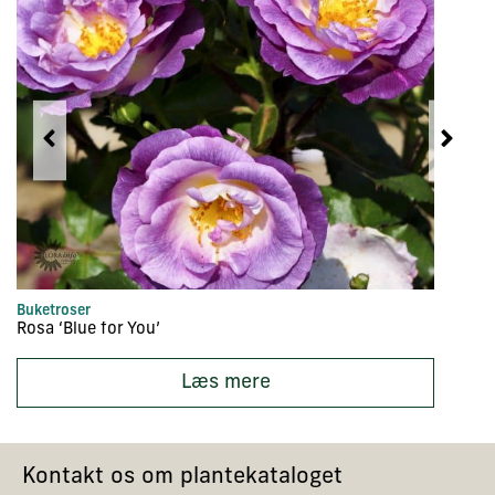
Buketroser
Bu
Rosa ‘Blue for You’
Ro
Læs mere
Kontakt os om plantekataloget