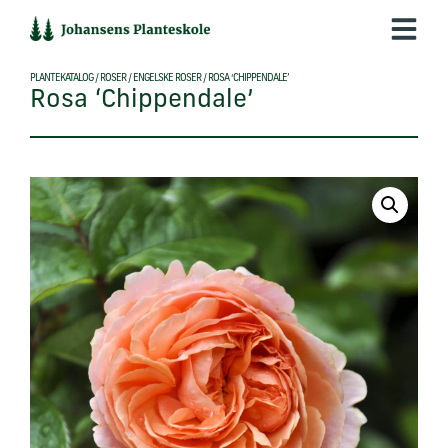
Hop
til
indholdet
PLANTEKATALOG
/
ROSER
/
ENGELSKE ROSER
/
ROSA ‘CHIPPENDALE’
Rosa ‘Chippendale’