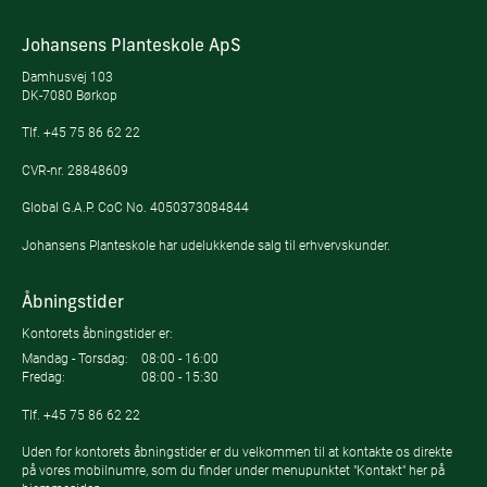
Johansens Planteskole ApS
Damhusvej 103
DK-7080 Børkop
Tlf.
+45 75 86 62 22
CVR-nr. 28848609
Global G.A.P. CoC No. 4050373084844
Johansens Planteskole har udelukkende salg til erhvervskunder.
Åbningstider
Kontorets åbningstider er:
Mandag - Torsdag:
08:00 - 16:00
Fredag:
08:00 - 15:30
Tlf.
+45 75 86 62 22
Uden for kontorets åbningstider er du velkommen til at kontakte os direkte
på vores mobilnumre, som du finder under menupunktet "Kontakt" her på