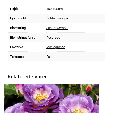
Højde
100-100cm
Lysforhold
Sol/halvskygge
Blomstring
Juni-November
Blomstringsfarve
Rosarøde
Løvfarve
Mørkegrønne
Tolerance
Fuldt
Relaterede varer