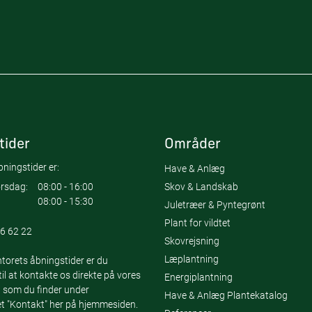
tider
Områder
ningstider er:
Have & Anlæg
Skov & Landskab
rsdag:
08:00 - 16:00
08:00 - 15:30
Juletræer & Pyntegrønt
Plant for vildtet
6 62 22
Skovrejsning
Læplantning
torets åbningstider er du
l at kontakte os direkte på vores
Energiplantning
 som du finder under
Have & Anlæg Plantekatalog
 "Kontakt" her på hjemmesiden.