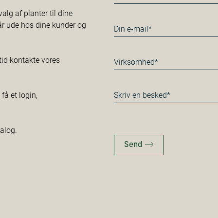
*
alg af planter til dine
tår ude hos dine kunder og
E-
mail
*
Virksomhed*
tid kontakte vores
*
Besked
å et login,
*
talog.
Send