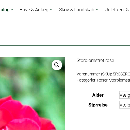
talog
Have & Anlæg
Skov & Landskab
Juletræer &
Storblomstret rose
Varenummer (SKU):
5ROSER
Kategorier:
Roser
,
Storblomst
Alder
Størrelse