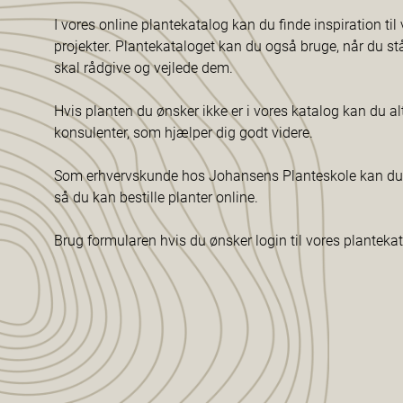
I vores online plantekatalog kan du finde inspiration til v
projekter. Plantekataloget kan du også bruge, når du s
skal rådgive og vejlede dem.
Hvis planten du ønsker ikke er i vores katalog kan du al
konsulenter, som hjælper dig godt videre.
Som erhvervskunde hos Johansens Planteskole kan du f
så du kan bestille planter online.
Brug formularen hvis du ønsker login til vores planteka