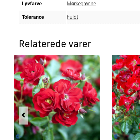
Løvfarve
Mørkegrønne
Tolerance
Fuldt
Relaterede varer