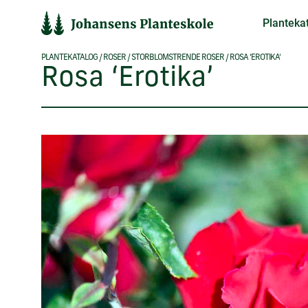
Hop
Planteka
til
indholdet
PLANTEKATALOG
/
ROSER
/
STORBLOMSTRENDE ROSER
/
ROSA ‘EROTIKA’
Rosa ‘Erotika’