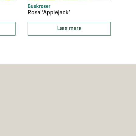
Buskroser
Vildr
Rosa ‘Applejack’
Rosa
Læs mere