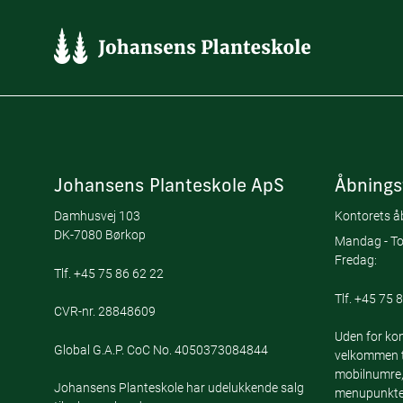
Johansens Planteskole ApS
Åbnings
Damhusvej 103
Kontorets åb
DK-7080 Børkop
Mandag - To
Fredag:
Tlf.
+45 75 86 62 22
Tlf.
+45 75 8
CVR-nr. 28848609
Uden for kon
Global G.A.P. CoC No. 4050373084844
velkommen ti
mobilnumre,
Johansens Planteskole har udelukkende salg
menupunktet