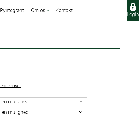
 Pyntegrønt
Om os
Kontakt
Login
Login
O
rende roser