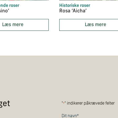
nde roser
Historiske roser
ino’
Rosa ‘Aicha’
Læs mere
Læs mere
get
"
" indikerer påkrævede felter
*
Navn