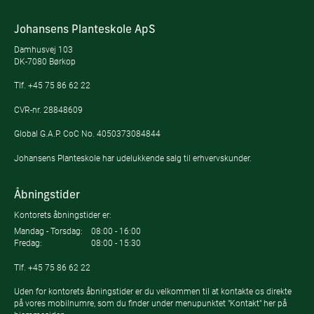
Johansens Planteskole ApS
Damhusvej 103
DK-7080 Børkop
Tlf.
+45 75 86 62 22
CVR-nr. 28848609
Global G.A.P. CoC No. 4050373084844
Johansens Planteskole har udelukkende salg til erhvervskunder.
Åbningstider
Kontorets åbningstider er:
Mandag - Torsdag:
08:00 - 16:00
Fredag:
08:00 - 15:30
Tlf.
+45 75 86 62 22
Uden for kontorets åbningstider er du velkommen til at kontakte os direkte
på vores mobilnumre, som du finder under menupunktet "Kontakt" her på