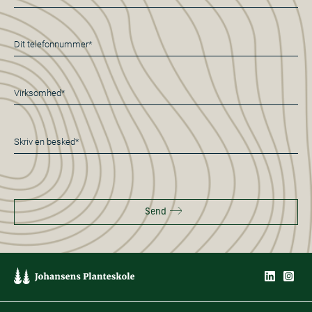
mail
*
Telefon
*
Virksomhed*
*
Besked
*
Send