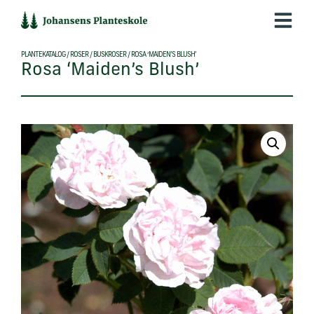
Hop
til
indholdet
PLANTEKATALOG
/
ROSER
/
BUSKROSER
/
ROSA ‘MAIDEN’S BLUSH’
Rosa ‘Maiden’s Blush’