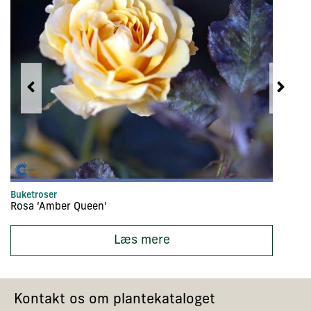
Buketroser
Vi
Rosa ‘Amber Queen’
R
Læs mere
Kontakt os om plantekataloget