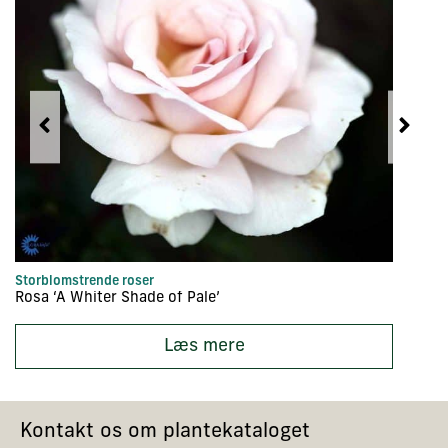
Storblomstrende roser
Bu
Rosa ‘A Whiter Shade of Pale’
Ro
Læs mere
Kontakt os om plantekataloget