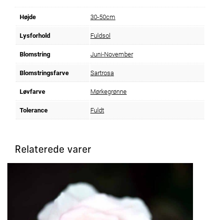
Højde
30-50cm
Lysforhold
Fuldsol
Blomstring
Juni-November
Blomstringsfarve
Sartrosa
Løvfarve
Mørkegrønne
Tolerance
Fuldt
Relaterede varer