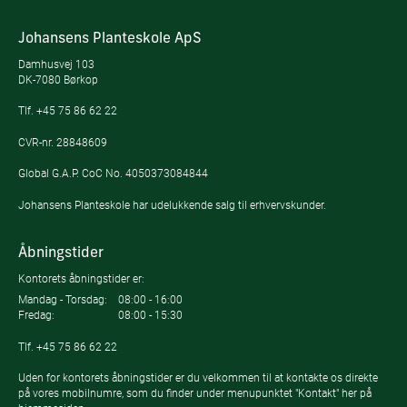
Johansens Planteskole ApS
Damhusvej 103
DK-7080 Børkop
Tlf.
+45 75 86 62 22
CVR-nr. 28848609
Global G.A.P. CoC No. 4050373084844
Johansens Planteskole har udelukkende salg til erhvervskunder.
Åbningstider
Kontorets åbningstider er:
Mandag - Torsdag:
08:00 - 16:00
Fredag:
08:00 - 15:30
Tlf.
+45 75 86 62 22
Uden for kontorets åbningstider er du velkommen til at kontakte os direkte
på vores mobilnumre, som du finder under menupunktet "Kontakt" her på