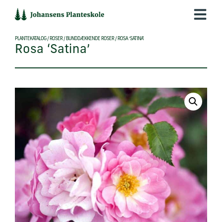
Hop
til
indholdet
PLANTEKATALOG
/
ROSER
/
BUNDDÆKKENDE ROSER
/
ROSA ‘SATINA’
Rosa ‘Satina’