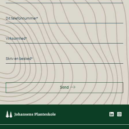
mail
*
Telefon
*
Virksomhed*
*
Besked
*
Send