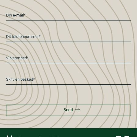
E-
mail
*
Telefon
*
Virksomhed*
*
Besked
*
Send