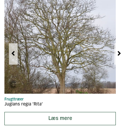
Frugttræer
Fr
Juglans regia ‘Rita’
Ju
Læs mere