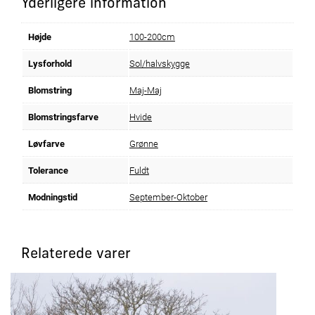
Yderligere information
Højde
100-200cm
Lysforhold
Sol/halvskygge
Blomstring
Maj-Maj
Blomstringsfarve
Hvide
Løvfarve
Grønne
Tolerance
Fuldt
Modningstid
September-Oktober
Relaterede varer