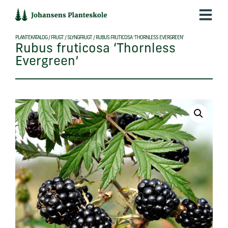
Hop
til
indholdet
PLANTEKATALOG
/
FRUGT
/
SLYNGFRUGT
/
RUBUS FRUTICOSA ‘THORNLESS EVERGREEN’
Rubus fruticosa ‘Thornless
Evergreen’