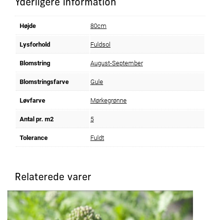
Yderligere information
Højde
80cm
Lysforhold
Fuldsol
Blomstring
August-September
Blomstringsfarve
Gule
Løvfarve
Mørkegrønne
Antal pr. m2
5
Tolerance
Fuldt
Relaterede varer