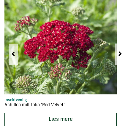
Insektvenlig
In
Achillea millifolia ‘Red Velvet’
Ac
Læs mere