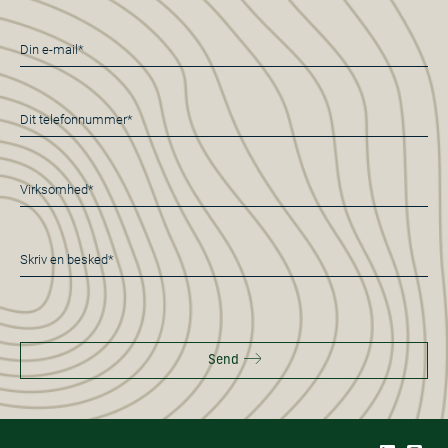
E-
mail
*
Telefon
*
Virksomhed*
*
Besked
*
Send