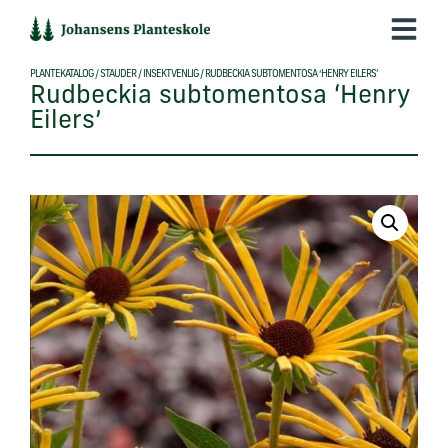
Hop
til
indholdet
PLANTEKATALOG
/
STAUDER
/
INSEKTVENLIG
/
RUDBECKIA SUBTOMENTOSA ‘HENRY EILERS’
Rudbeckia subtomentosa ‘Henry
Eilers’