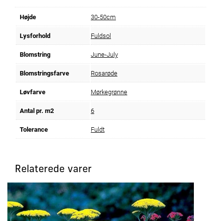
Højde
30-50cm
Lysforhold
Fuldsol
Blomstring
June-July
Blomstringsfarve
Rosarøde
Løvfarve
Mørkegrønne
Antal pr. m2
6
Tolerance
Fuldt
Relaterede varer