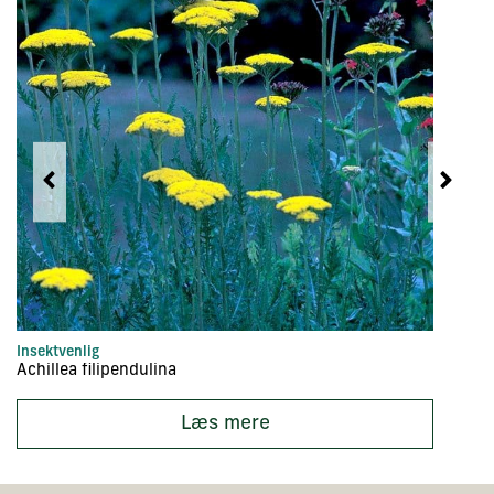
Insektvenlig
St
Achillea filipendulina
Ac
Læs mere