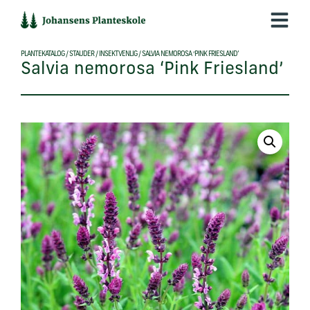
Hop
til
indholdet
PLANTEKATALOG
/
STAUDER
/
INSEKTVENLIG
/
SALVIA NEMOROSA ‘PINK FRIESLAND’
Salvia nemorosa ‘Pink Friesland’