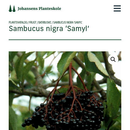
Hop
til
indholdet
PLANTEKATALOG
/
FRUGT
/
BÆRBUSKE
/
SAMBUCUS NIGRA ‘SAMYL’
Sambucus nigra ‘Samyl’