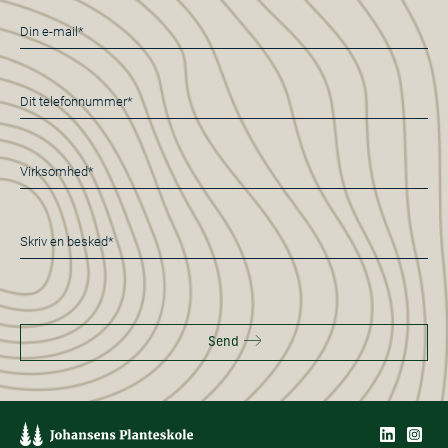
E-
mail
*
Telefon
*
Virksomhed*
*
Besked
*
Send