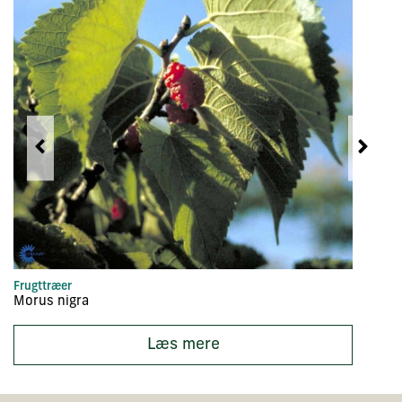
Frugttræer
Fr
Morus nigra
Cy
Læs mere