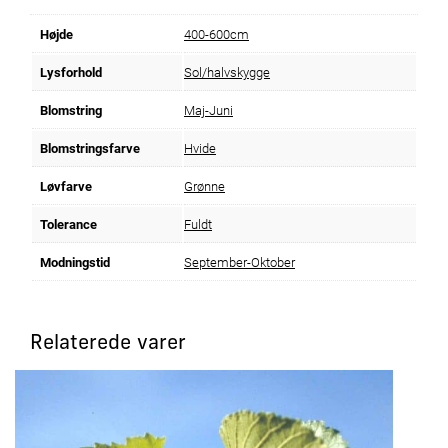
Højde
400-600cm
Lysforhold
Sol/halvskygge
Blomstring
Maj-Juni
Blomstringsfarve
Hvide
Løvfarve
Grønne
Tolerance
Fuldt
Modningstid
September-Oktober
Relaterede varer