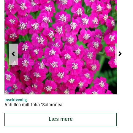
Insektvenlig
In
Achillea millifolia ‘Salmonea’
Ac
Læs mere