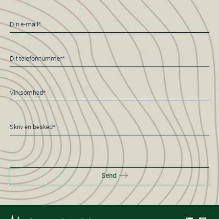
E-
mail
*
Telefon
*
Virksomhed*
*
Besked
*
Send