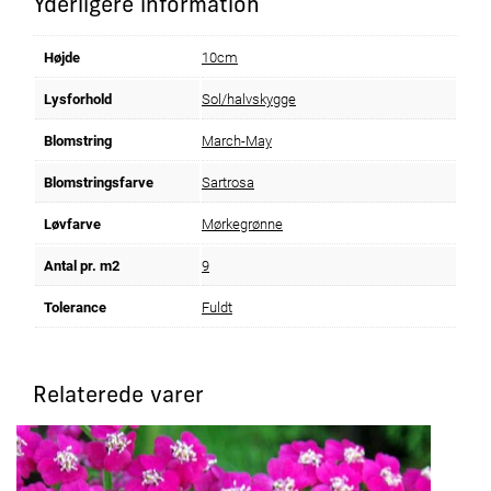
Yderligere information
Højde
10cm
Lysforhold
Sol/halvskygge
Blomstring
March-May
Blomstringsfarve
Sartrosa
Løvfarve
Mørkegrønne
Antal pr. m2
9
Tolerance
Fuldt
Relaterede varer