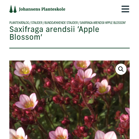
Hop
til
indholdet
PLANTEKATALOG
/
STAUDER
/
BUNDDÆKKENDE STAUDER
/
SAXIFRAGA ARENDSII ‘APPLE BLOSSOM’
Saxifraga arendsii ‘Apple
Blossom’