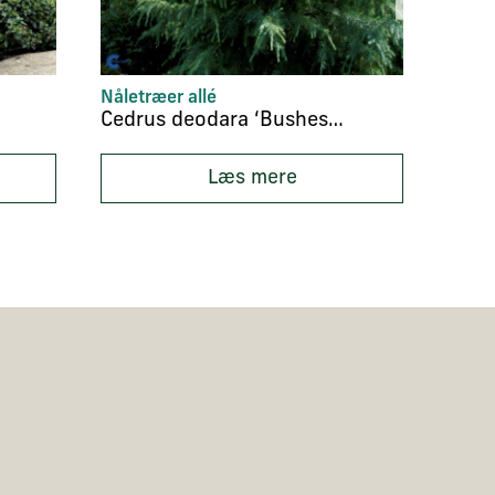
Nåletræer allé
Nåle
Cedrus deodara ‘Bushes Electra’
Læs mere