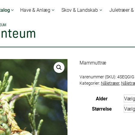
talog
Have & Anlæg
Skov & Landskab
Juletræer &
TEUM
anteum
Mammuttræ
Varenummer (SKU):
4SEQGIG
Kategorier:
Nåletræer
,
Nåletræ
Alder
Størrelse