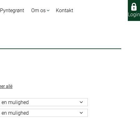
 Pyntegrønt
Om os
Kontakt
Login
Login
er allé