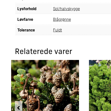
Lysforhold
Sol/halvskygge
Løvfarve
Blågrønne
Tolerance
Fuldt
Relaterede varer