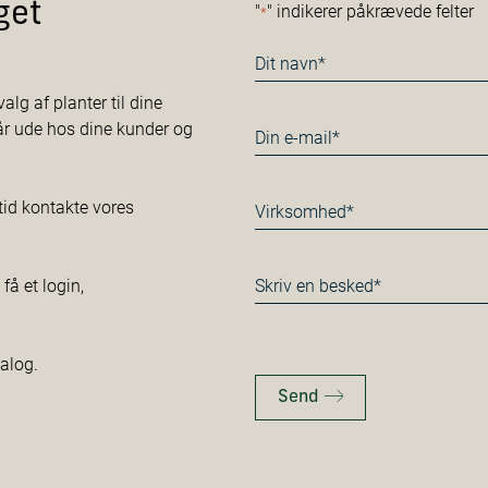
get
"
" indikerer påkrævede felter
*
Navn
*
alg af planter til dine
tår ude hos dine kunder og
E-
mail
*
Virksomhed*
tid kontakte vores
*
Besked
å et login,
*
talog.
Send