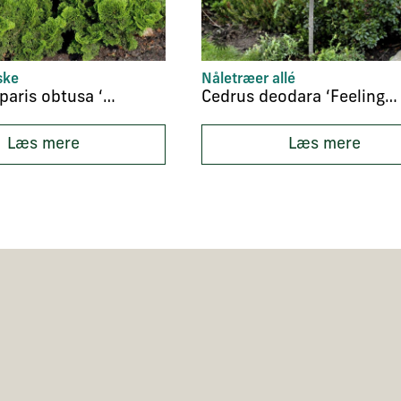
ske
Nåletræer allé
Chamaecyparis obtusa ‘Nana Gracilis’
Cedrus deodara ‘Feeling Blue’
Læs mere
Læs mere