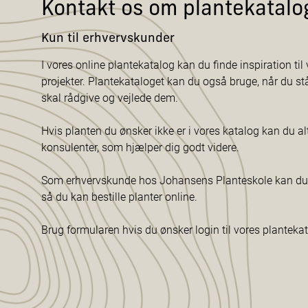
Kontakt os om plantekatalo
Kun til erhvervskunder
I vores online plantekatalog kan du finde inspiration til v
projekter. Plantekataloget kan du også bruge, når du s
skal rådgive og vejlede dem.
Hvis planten du ønsker ikke er i vores katalog kan du al
konsulenter, som hjælper dig godt videre.
Som erhvervskunde hos Johansens Planteskole kan du f
så du kan bestille planter online.
Brug formularen hvis du ønsker login til vores planteka