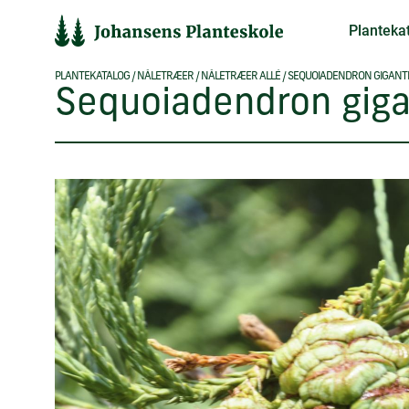
Hop
Planteka
til
indholdet
PLANTEKATALOG
/
NÅLETRÆER
/
NÅLETRÆER ALLÉ
/
SEQUOIADENDRON GIGAN
Sequoiadendron gig