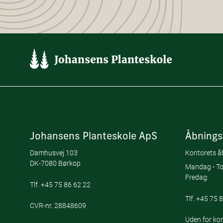
Johansens Planteskole ApS
Åbnings
Damhusvej 103
Kontorets åb
DK-7080 Børkop
Mandag - To
Fredag:
Tlf.
+45 75 86 62 22
Tlf.
+45 75 8
CVR-nr. 28848609
Uden for kon