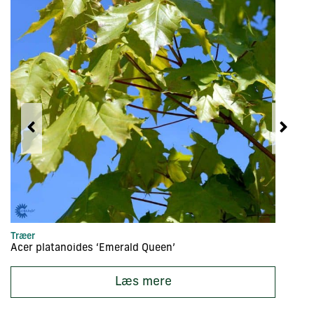
Træer
Hæ
Acer platanoides ‘Emerald Queen’
A
Læs mere