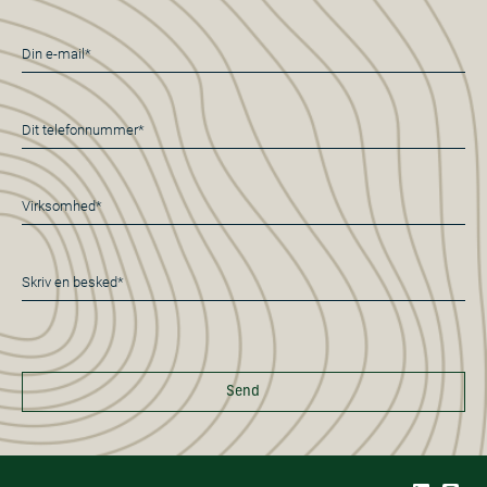
E-
mail
*
Telefon
*
Virksomhed*
*
Besked
*
Send