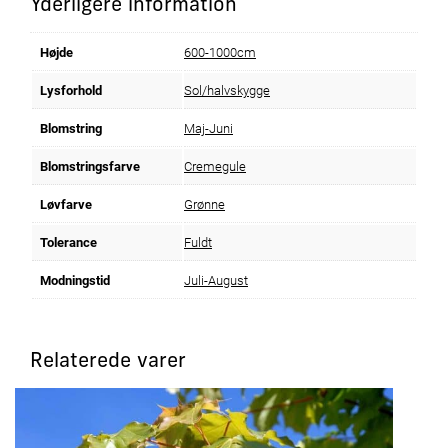
Yderligere information
Højde
600-1000cm
Lysforhold
Sol/halvskygge
Blomstring
Maj-Juni
Blomstringsfarve
Cremegule
Løvfarve
Grønne
Tolerance
Fuldt
Modningstid
Juli-August
Relaterede varer