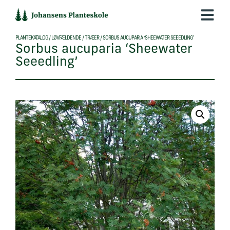
Hop
til
indholdet
PLANTEKATALOG
/
LØVFÆLDENDE
/
TRÆER
/
SORBUS AUCUPARIA ‘SHEEWATER SEEEDLING’
Sorbus aucuparia ‘Sheewater
Seeedling’