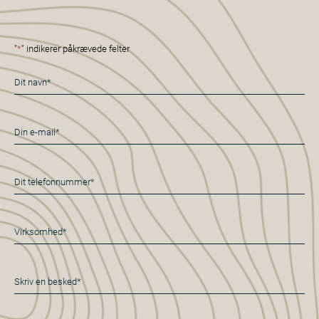
"
*
" indikerer påkrævede felter
Navn
*
E-
mail
*
Telefon
*
Virksomhed*
*
Besked
*