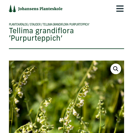
Hop
til
indholdet
PLANTEKATALOG
/
STAUDER
/
TELLIMA GRANDIFLORA ‘PURPURTEPPICH’
Tellima grandiflora
‘Purpurteppich’