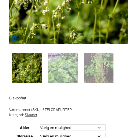
Biskophat
Varenummer (SKU):
6TELGRAPURTEP
Kategori:
Stauder
Alder
Størrelse