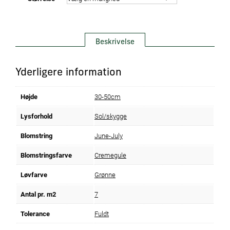
Beskrivelse
Yderligere information
Højde
30-50cm
Lysforhold
Sol/skygge
Blomstring
June-July
Blomstringsfarve
Cremegule
Løvfarve
Grønne
Antal pr. m2
7
Tolerance
Fuldt