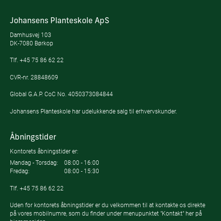
Johansens Planteskole ApS
Damhusvej 103
DK-7080 Børkop
Tlf.
+45 75 86 62 22
CVR-nr. 28848609
Global G.A.P. CoC No. 4050373084844
Johansens Planteskole har udelukkende salg til erhvervskunder.
Åbningstider
Kontorets åbningstider er:
Mandag - Torsdag:
08:00 - 16:00
Fredag:
08:00 - 15:30
Tlf.
+45 75 86 62 22
Uden for kontorets åbningstider er du velkommen til at kontakte os direkte
på vores mobilnumre, som du finder under menupunktet "Kontakt" her på