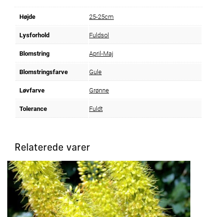
Højde
25-25cm
Lysforhold
Fuldsol
Blomstring
April-Maj
Blomstringsfarve
Gule
Løvfarve
Grønne
Tolerance
Fuldt
Relaterede varer