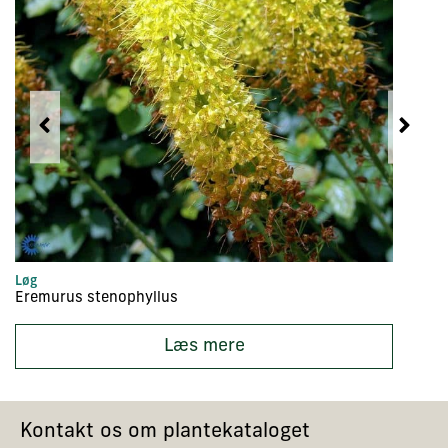
Løg
Lø
Eremurus stenophyllus
Ga
Læs mere
Kontakt os om plantekataloget