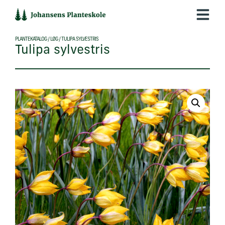
Hop
til
indholdet
PLANTEKATALOG
/
LØG
/
TULIPA SYLVESTRIS
Tulipa sylvestris