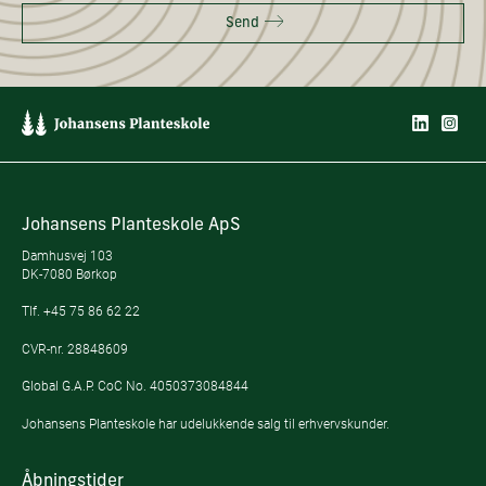
Send
Johansens Planteskole ApS
Damhusvej 103
DK-7080 Børkop
Tlf.
+45 75 86 62 22
CVR-nr. 28848609
Global G.A.P. CoC No. 4050373084844
Johansens Planteskole har udelukkende salg til erhvervskunder.
Åbningstider