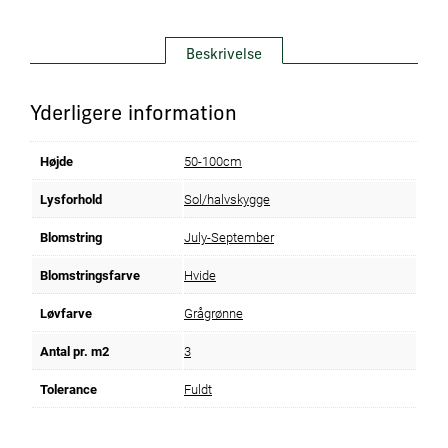
Beskrivelse
Yderligere information
Højde
50-100cm
Lysforhold
Sol/halvskygge
Blomstring
July-September
Blomstringsfarve
Hvide
Løvfarve
Grågrønne
Antal pr. m2
3
Tolerance
Fuldt