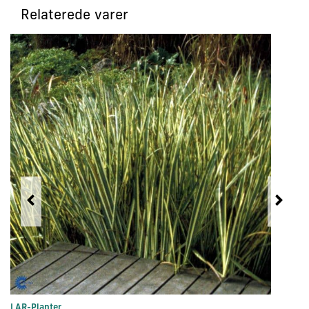
Relaterede varer
LAR-Planter
In