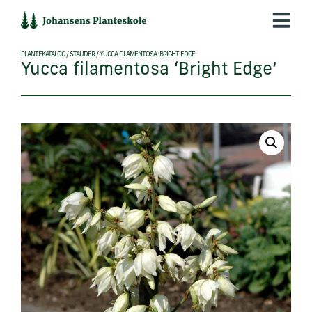
Hop
til
indholdet
PLANTEKATALOG
/
STAUDER
/
YUCCA FILAMENTOSA ‘BRIGHT EDGE’
Yucca filamentosa ‘Bright Edge’