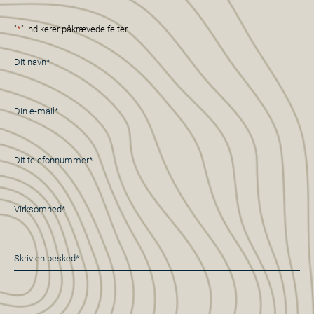
"
*
" indikerer påkrævede felter
Navn
*
E-
mail
*
Telefon
*
Virksomhed*
*
Besked
*