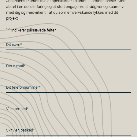
Johansens Planteskole er specialister i planter til professionelle. Med
afsæt i en solid erfaring og et stort engagement rådgiver og sparrer vi
med dig og medvirker til, at du som erhvervskunde lykkes med dit
projekt.
"
*
" indikerer påkrævede felter
Navn
*
E-
mail
*
Telefon
*
Virksomhed
*
Besked
*