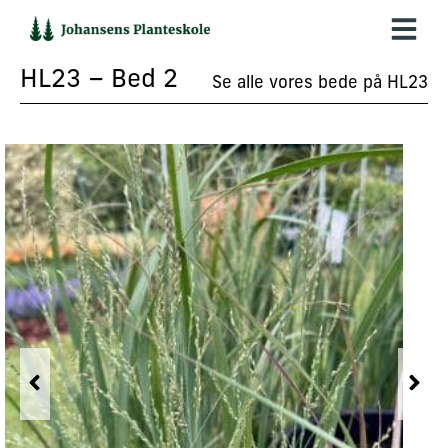
Hop
til
indholdet
HL23 – Bed 2
Se alle vores bede på HL23