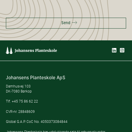
Send
Johansens Planteskole ApS
Damhusvej 103
DK-7080 Børkop
Tlf.
+45 75 86 62 22
CVR-nr. 28848609
Global G.A.P. CoC No. 4050373084844
Johansens Planteskole har udelukkende salg til erhvervskunder.