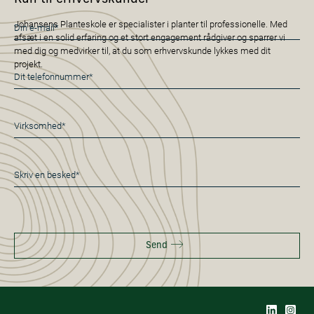
E-
Johansens Planteskole er specialister i planter til professionelle. Med
afsæt i en solid erfaring og et stort engagement rådgiver og sparrer vi
mail
med dig og medvirker til, at du som erhvervskunde lykkes med dit
*
projekt.
Telefon
*
Virksomhed
*
Besked
*
Send