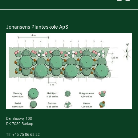
Johansens Planteskole ApS
Damhusvej 103
DK-7080 Børkop
Tlf.
+45 75 86 62 22