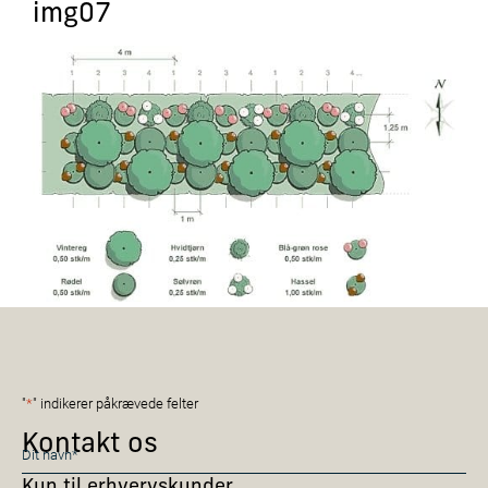
img07
"
*
" indikerer påkrævede felter
Kontakt os
Navn
*
Kun til erhvervskunder