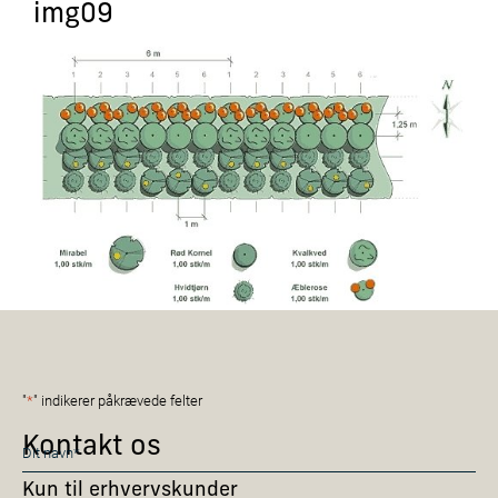
img09
"
*
" indikerer påkrævede felter
Navn
Kontakt os
*
Kun til erhvervskunder