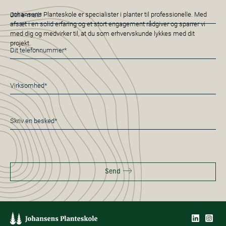
E-
Johansens Planteskole er specialister i planter til professionelle. Med
mail
afsæt i en solid erfaring og et stort engagement rådgiver og sparrer vi
med dig og medvirker til, at du som erhvervskunde lykkes med dit
*
projekt.
Telefon
*
Virksomhed
*
Besked
*
Send