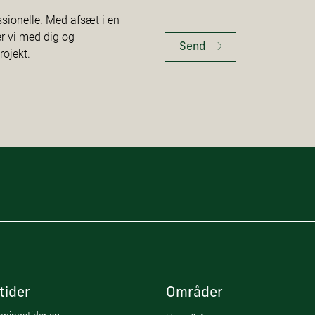
ssionelle. Med afsæt i en
er vi med dig og
Send
rojekt.
tider
Områder