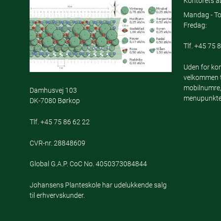
Kontorets åb
Mandag - To
Fredag:
Tlf.
+45 75 8
Uden for kon
velkommen ti
mobilnumre,
Damhusvej 103
menupunktet
DK-7080 Børkop
Tlf.
+45 75 86 62 22
CVR-nr. 28848609
Global G.A.P. CoC No. 4050373084844
Johansens Planteskole har udelukkende salg
til erhvervskunder.