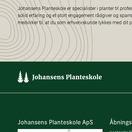
Johansens Planteskole er specialister i planter til profe
solid erfaring og et stort engagement rådgiver og sparr
medvirker til, at du som erhvervskunde lykkes med dit p
Johansens Planteskole ApS
Åbnings