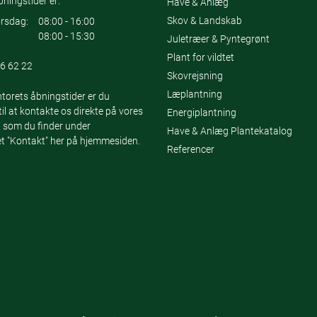
ningstider er:
Have & Anlæg
Skov & Landskab
rsdag:
08:00 - 16:00
08:00 - 15:30
Juletræer & Pyntegrønt
Plant for vildtet
6 62 22
Skovrejsning
Læplantning
torets åbningstider er du
l at kontakte os direkte på vores
Energiplantning
 som du finder under
Have & Anlæg Plantekatalog
 "Kontakt" her på hjemmesiden.
Referencer