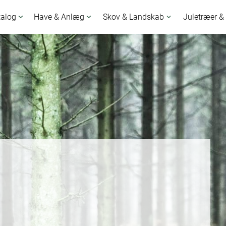
talog
Have & Anlæg
Skov & Landskab
Juletræer &